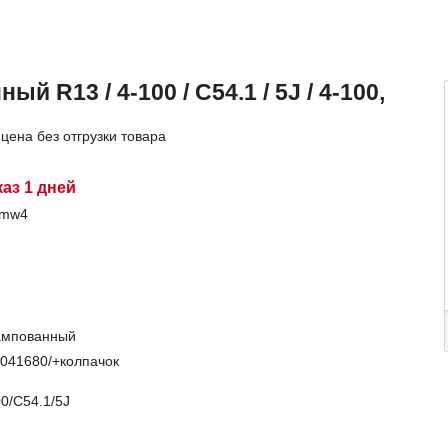
й R13 / 4-100 / C54.1 / 5J / 4-100,
цена без отгрузки товара
каз 1 дней
8mw4
ампованный
041680/+колпачок
0/C54.1/5J