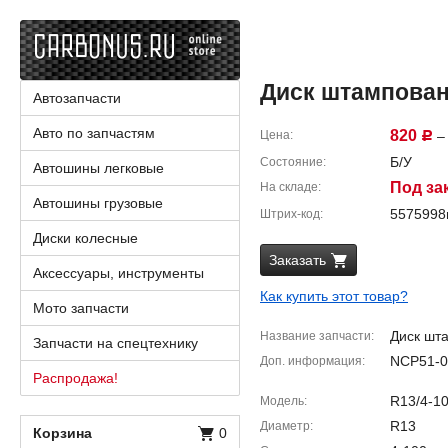
Диск штампованны
Автозапчасти
Авто по запчастям
820
Цена
– 
Р
Б/У
Состояние
Автошины легковые
Под за
На складе
Автошины грузовые
557599
Штрих-код
Диски колесные
Заказать
Аксессуары, инструменты
Как купить этот товар?
Мото запчасти
Диск шт
Название запчасти
Запчасти на спецтехнику
NCP51-0
Доп. информация
Распродажа!
R13/4-10
Модель
R13
Диаметр
Корзина
0