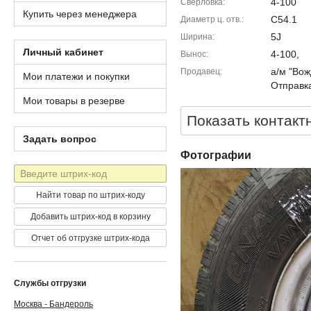
4-100
Сверловка
Купить через менеджера
C54.1
Диаметр ц. отв.
5J
Ширина
Личный кабинет
4-100,
Вынос
а/м "Вож
Продавец
Мои платежи и покупки
Отправка
Мои товары в резерве
Показать контакт
Задать вопрос
Фотографии
Штрих-
код
Найти товар по штрих-коду
Добавить штрих-код в корзину
Отчет об отгрузке штрих-кода
Службы отгрузки
Москва - Бандероль