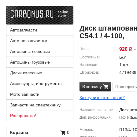
Диск штампованн
Автозапчасти
C54.1 / 4-100,
Авто по запчастям
920
Цена
– 
Р
Автошины легковые
Б/У
Состояние
Автошины грузовые
1 шт.
На складе
4719439
Диски колесные
Штрих-код
Аксессуары, инструменты
В корзину
Проверить
Мото запчасти
Как купить этот товар?
Запчасти на спецтехнику
Диск шт
Название запчасти
Распродажа!
ЦО-53мм
Доп. информация
R13/4-1
Модель
Корзина
0