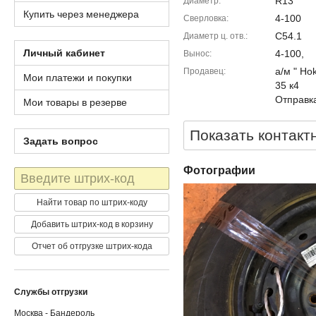
R13
Диаметр
Купить через менеджера
4-100
Сверловка
C54.1
Диаметр ц. отв.
Личный кабинет
4-100,
Вынос
а/м " Ho
Продавец
Мои платежи и покупки
35 к4
Отправка
Мои товары в резерве
Показать контакт
Задать вопрос
Фотографии
Штрих-
код
Найти товар по штрих-коду
Добавить штрих-код в корзину
Отчет об отгрузке штрих-кода
Службы отгрузки
Москва - Бандероль