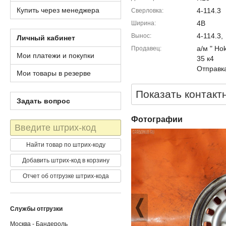
Купить через менеджера
4-114.3
Сверловка
4B
Ширина
4-114.3,
Вынос
Личный кабинет
а/м " Ho
Продавец
Мои платежи и покупки
35 к4
Отправка
Мои товары в резерве
Показать контакт
Задать вопрос
Фотографии
Штрих-
код
Найти товар по штрих-коду
Добавить штрих-код в корзину
Отчет об отгрузке штрих-кода
Службы отгрузки
Москва - Бандероль