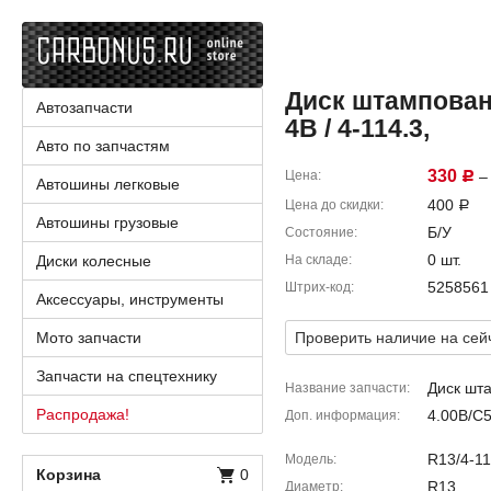
Диск штампованн
Автозапчасти
4B / 4-114.3,
Авто по запчастям
330
Цена
– 
Р
Автошины легковые
400
Цена до скидки
Р
Автошины грузовые
Б/У
Состояние
0 шт.
Диски колесные
На складе
5258561
Штрих-код
Аксессуары, инструменты
Мото запчасти
Проверить наличие на сей
Запчасти на спецтехнику
Диск шт
Название запчасти
Распродажа!
4.00B/C
Доп. информация
R13/4-11
Модель
Корзина
0
R13
Диаметр