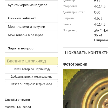
R13
Диаметр
Купить через менеджера
4-114.3
Сверловка
C60
Диаметр ц. отв.
Личный кабинет
4.5JJ
Ширина
4-114.3,
Вынос
Мои платежи и покупки
а/м " Ho
Продавец
Мои товары в резерве
35 к4
Отправка
Задать вопрос
Показать контакт
Штрих-
код
Фотографии
Найти товар по штрих-коду
Добавить штрих-код в корзину
Отчет об отгрузке штрих-кода
Службы отгрузки
Москва - Бандероль