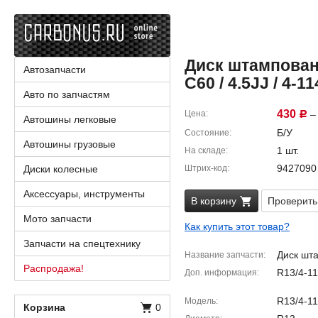
Диск штампованн
Автозапчасти
C60 / 4.5JJ / 4-11
Авто по запчастям
430
Цена
– 
Р
Автошины легковые
Б/У
Состояние
Автошины грузовые
1 шт.
На складе
9427090
Диски колесные
Штрих-код
Аксессуары, инструменты
В корзину
Проверить
Мото запчасти
Как купить этот товар?
Запчасти на спецтехнику
Диск шт
Название запчасти
Распродажа!
R13/4-11
Доп. информация
R13/4-11
Модель
Корзина
0