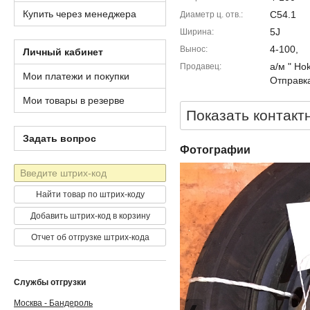
Купить через менеджера
C54.1
Диаметр ц. отв.
5J
Ширина
4-100,
Вынос
Личный кабинет
а/м " Ho
Продавец
Мои платежи и покупки
Отправка
Мои товары в резерве
Показать контакт
Задать вопрос
Фотографии
Штрих-
код
Найти товар по штрих-коду
Добавить штрих-код в корзину
Отчет об отгрузке штрих-кода
Службы отгрузки
Москва - Бандероль