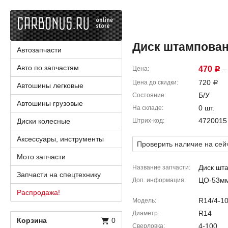
Диск штампованны
Автозапчасти
Авто по запчастям
470
Цена
– 
Р
720
Цена до скидки
Р
Автошины легковые
Б/У
Состояние
Автошины грузовые
0 шт.
На складе
4720015
Диски колесные
Штрих-код
Аксессуары, инструменты
Проверить наличие на сей
Мото запчасти
Диск шт
Название запчасти
Запчасти на спецтехнику
ЦО-53мм
Доп. информация
Распродажа!
R14/4-10
Модель
R14
Диаметр
Корзина
0
4-100
Сверловка