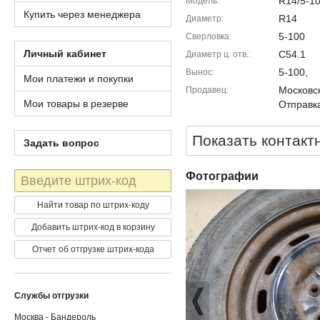
R14/5-1
Модель
Купить через менеджера
R14
Диаметр
5-100
Сверловка
Личный кабинет
C54.1
Диаметр ц. отв.
5-100,
Вынос
Мои платежи и покупки
Московск
Продавец
Мои товары в резерве
Отправка
Показать контакт
Задать вопрос
Штрих-
Фотографии
код
Найти товар по штрих-коду
Добавить штрих-код в корзину
Отчет об отгрузке штрих-кода
Службы отгрузки
Москва - Бандероль