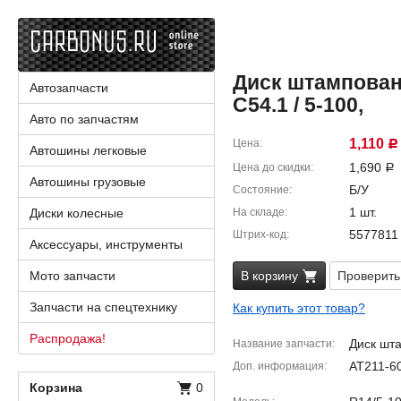
Диск штампованн
Автозапчасти
C54.1 / 5-100,
Авто по запчастям
1,110
Цена
Р
Автошины легковые
1,690
Цена до скидки
Р
Автошины грузовые
Б/У
Состояние
1 шт.
Диски колесные
На складе
5577811
Штрих-код
Аксессуары, инструменты
Мото запчасти
В корзину
Проверить
Запчасти на спецтехнику
Как купить этот товар?
Распродажа!
Диск шт
Название запчасти
AT211-6
Доп. информация
Корзина
0