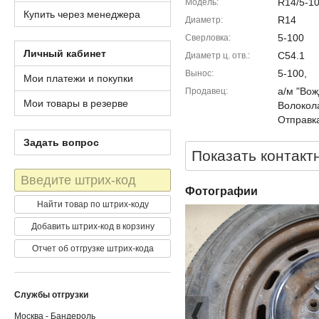
R14/5-1
Модель
Купить через менеджера
R14
Диаметр
5-100
Сверловка
Личный кабинет
C54.1
Диаметр ц. отв.
5-100,
Вынос
Мои платежи и покупки
а/м "Вож
Продавец
Мои товары в резерве
Волокола
Отправка
Задать вопрос
Показать контакт
Штрих-
код
Фотографии
Найти товар по штрих-коду
Добавить штрих-код в корзину
Отчет об отгрузке штрих-кода
Службы отгрузки
Москва - Бандероль