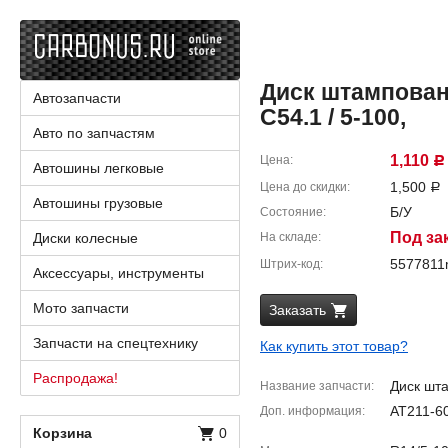
Диск штампованн
Автозапчасти
C54.1 / 5-100,
Авто по запчастям
1,110
Цена
Р
Автошины легковые
1,500
Цена до скидки
Р
Автошины грузовые
Б/У
Состояние
Под за
Диски колесные
На складе
557781
Штрих-код
Аксессуары, инструменты
Мото запчасти
Заказать
Запчасти на спецтехнику
Как купить этот товар?
Распродажа!
Диск шт
Название запчасти
AT211-6
Доп. информация
Корзина
0