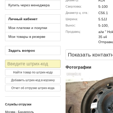
R14
Диаметр
Купить через менеджера
5-100
Сверловка
C56.1
Диаметр ц. отв.
Личный кабинет
5.5JJ
Ширина
5-100,
Вынос
Мои платежи и покупки
а/м " Ho
Продавец
Мои товары в резерве
35 к4
Отправка
Задать вопрос
Показать контакт
Штрих-
код
Фотографии
Найти товар по штрих-коду
Добавить штрих-код в корзину
Отчет об отгрузке штрих-кода
Службы отгрузки
Москва - Бандероль