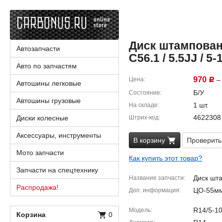
Диск штампованн
Автозапчасти
C56.1 / 5.5JJ / 5-
Авто по запчастям
970
Цена
– 
Р
Автошины легковые
Б/У
Состояние
Автошины грузовые
1 шт.
На складе
4622308
Диски колесные
Штрих-код
Аксессуары, инструменты
В корзину
Проверить
Мото запчасти
Как купить этот товар?
Запчасти на спецтехнику
Диск шт
Название запчасти
Распродажа!
ЦО-55мм
Доп. информация
R14/5-10
Модель
Корзина
0