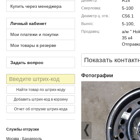
R14
Диаметр
Купить через менеджера
5-100
Сверловка
C56.1
Диаметр ц. отв.
Личный кабинет
5-100,
Вынос
а/м " Ho
Продавец
Мои платежи и покупки
35 к4
Отправка
Мои товары в резерве
Показать контакт
Задать вопрос
Фотографии
Штрих-
код
Найти товар по штрих-коду
Добавить штрих-код в корзину
Отчет об отгрузке штрих-кода
Службы отгрузки
Москва - Бандероль