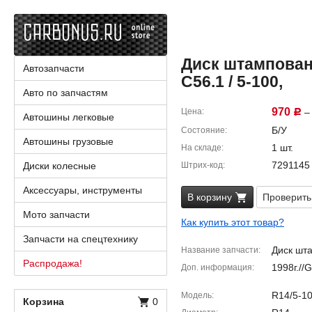
Диск штампованн
Автозапчасти
C56.1 / 5-100,
Авто по запчастям
970
Цена
– 
Р
Автошины легковые
Б/У
Состояние
Автошины грузовые
1 шт.
На складе
7291145
Диски колесные
Штрих-код
Аксессуары, инструменты
В корзину
Проверить
Мото запчасти
Как купить этот товар?
Запчасти на спецтехнику
Диск шт
Название запчасти
Распродажа!
1998г.//
Доп. информация
R14/5-1
Модель
Корзина
0