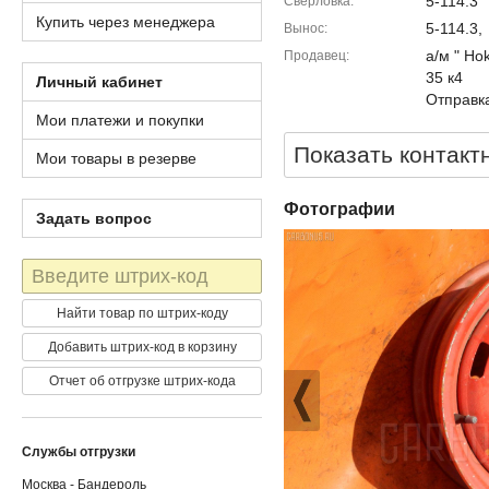
5-114.3
Сверловка
Купить через менеджера
5-114.3,
Вынос
а/м " Ho
Продавец
35 к4
Личный кабинет
Отправка
Мои платежи и покупки
Показать контакт
Мои товары в резерве
Фотографии
Задать вопрос
Штрих-
код
Найти товар по штрих-коду
Добавить штрих-код в корзину
Отчет об отгрузке штрих-кода
Службы отгрузки
Москва - Бандероль