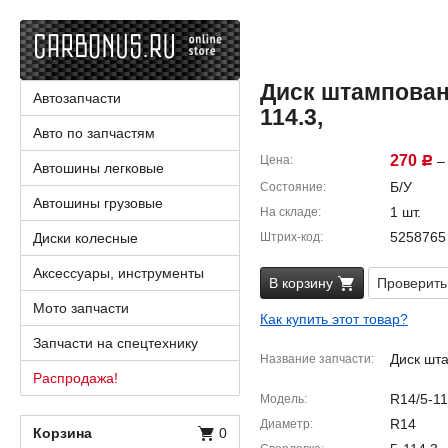
Диск штампованны
Автозапчасти
114.3,
Авто по запчастям
270
Цена
– 
Р
Автошины легковые
Б/У
Состояние
Автошины грузовые
1 шт.
На складе
5258765
Диски колесные
Штрих-код
Аксессуары, инструменты
В корзину
Проверить
Мото запчасти
Как купить этот товар?
Запчасти на спецтехнику
Диск шт
Название запчасти
Распродажа!
R14/5-11
Модель
R14
Диаметр
Корзина
0