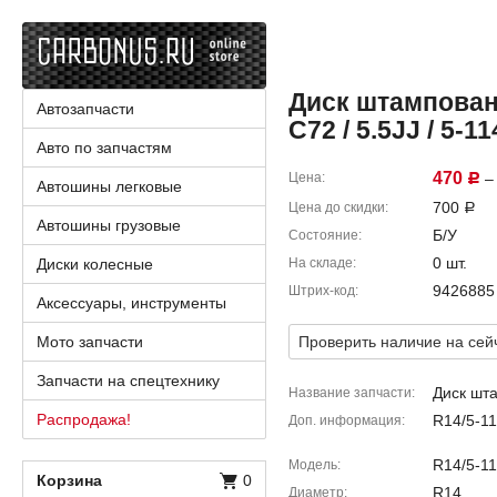
Диск штампованн
Автозапчасти
C72 / 5.5JJ / 5-11
Авто по запчастям
470
Цена
– 
Р
Автошины легковые
700
Цена до скидки
Р
Автошины грузовые
Б/У
Состояние
0 шт.
Диски колесные
На складе
9426885
Штрих-код
Аксессуары, инструменты
Мото запчасти
Проверить наличие на сей
Запчасти на спецтехнику
Диск шт
Название запчасти
Распродажа!
R14/5-11
Доп. информация
R14/5-11
Модель
Корзина
0
R14
Диаметр