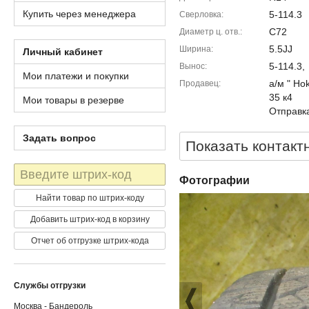
Купить через менеджера
5-114.3
Сверловка
C72
Диаметр ц. отв.
5.5JJ
Ширина
Личный кабинет
5-114.3,
Вынос
Мои платежи и покупки
а/м " Ho
Продавец
35 к4
Мои товары в резерве
Отправка
Задать вопрос
Показать контакт
Штрих-
Фотографии
код
Найти товар по штрих-коду
Добавить штрих-код в корзину
Отчет об отгрузке штрих-кода
Службы отгрузки
Москва - Бандероль