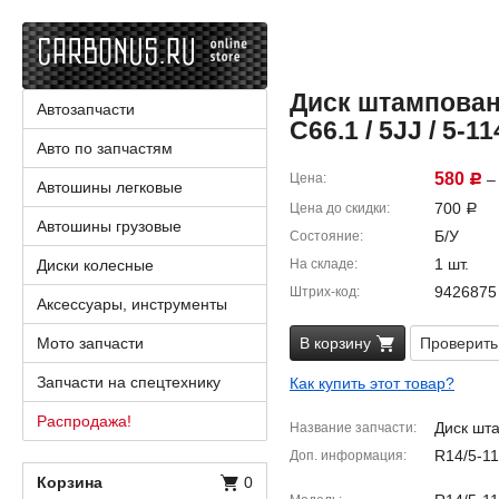
Диск штампованн
Автозапчасти
C66.1 / 5JJ / 5-11
Авто по запчастям
580
Цена
– 
Р
Автошины легковые
700
Цена до скидки
Р
Автошины грузовые
Б/У
Состояние
1 шт.
Диски колесные
На складе
9426875
Штрих-код
Аксессуары, инструменты
Мото запчасти
В корзину
Проверить
Запчасти на спецтехнику
Как купить этот товар?
Распродажа!
Диск шт
Название запчасти
R14/5-11
Доп. информация
Корзина
0