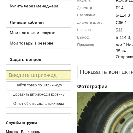
R14/5-11
Модель
Купить через менеджера
R14
Диаметр
5-114.3
Сверловка
Личный кабинет
C66.1
Диаметр ц. отв.
5JJ
Ширина
Мои платежи и покупки
5-114.3,
Вынос
Мои товары в резерве
а/м " Ho
Продавец
35 к4
Отправка
Задать вопрос
Показать контакт
Штрих-
код
Найти товар по штрих-коду
Фотографии
Добавить штрих-код в корзину
Отчет об отгрузке штрих-кода
Службы отгрузки
Москва - Бандероль