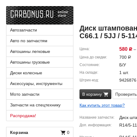
Диск штампованн
Автозапчасти
C66.1 / 5JJ / 5-11
Авто по запчастям
580
Цена
– 
Р
Автошины легковые
700
Цена до скидки
Р
Автошины грузовые
Б/У
Состояние
1 шт.
Диски колесные
На складе
9426876
Штрих-код
Аксессуары, инструменты
Мото запчасти
В корзину
Проверить
Запчасти на спецтехнику
Как купить этот товар?
Распродажа!
Диск шт
Название запчасти
R14/5-11
Доп. информация
Корзина
0