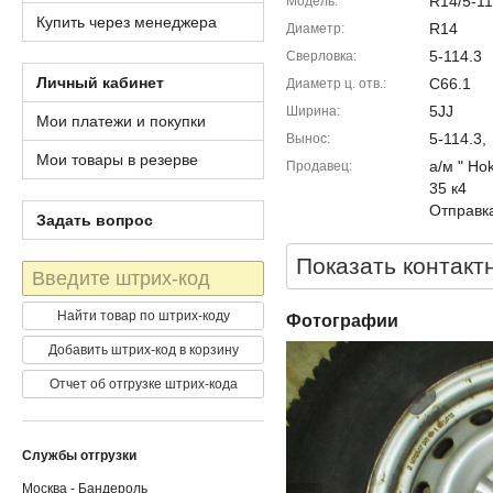
R14/5-11
Модель
Купить через менеджера
R14
Диаметр
5-114.3
Сверловка
Личный кабинет
C66.1
Диаметр ц. отв.
5JJ
Ширина
Мои платежи и покупки
5-114.3,
Вынос
Мои товары в резерве
а/м " Ho
Продавец
35 к4
Отправка
Задать вопрос
Показать контакт
Штрих-
код
Найти товар по штрих-коду
Фотографии
Добавить штрих-код в корзину
Отчет об отгрузке штрих-кода
Службы отгрузки
Москва - Бандероль