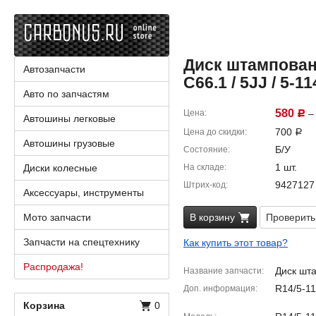
Диск штампованн
Автозапчасти
C66.1 / 5JJ / 5-11
Авто по запчастям
580
Цена
– 
Р
Автошины легковые
700
Цена до скидки
Р
Автошины грузовые
Б/У
Состояние
1 шт.
Диски колесные
На складе
9427127
Штрих-код
Аксессуары, инструменты
Мото запчасти
В корзину
Проверить
Запчасти на спецтехнику
Как купить этот товар?
Распродажа!
Диск шт
Название запчасти
R14/5-11
Доп. информация
Корзина
0