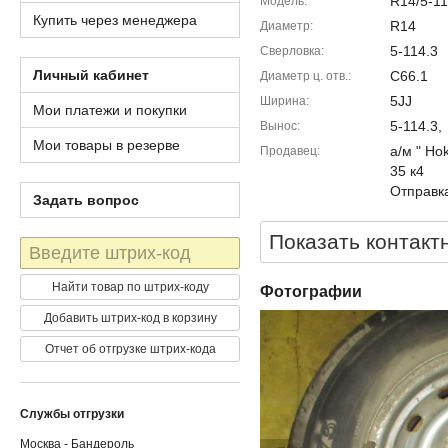
R14/5-11
Модель
Купить через менеджера
R14
Диаметр
5-114.3
Сверловка
Личный кабинет
C66.1
Диаметр ц. отв.
5JJ
Ширина
Мои платежи и покупки
5-114.3,
Вынос
Мои товары в резерве
а/м " Ho
Продавец
35 к4
Отправка
Задать вопрос
Показать контакт
Штрих-
код
Найти товар по штрих-коду
Фотографии
Добавить штрих-код в корзину
Отчет об отгрузке штрих-кода
Службы отгрузки
Москва - Бандероль