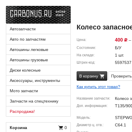
Колесо запасное /
Автозапчасти
Авто по запчастям
400
Цена
– 
Р
Б/У
Состояние
Автошины легковые
1 шт.
На складе
Автошины грузовые
5597537
Штрих-код
Диски колесные
В корзину
Проверить
Аксессуары, инструменты
Как купить этот товар?
Мото запчасти
Колесо 
Название запчасти
Запчасти на спецтехнику
T135/90
Доп. информация
Распродажа!
STEPWGN
Модель
C64.1
Диаметр ц. отв.
Корзина
0