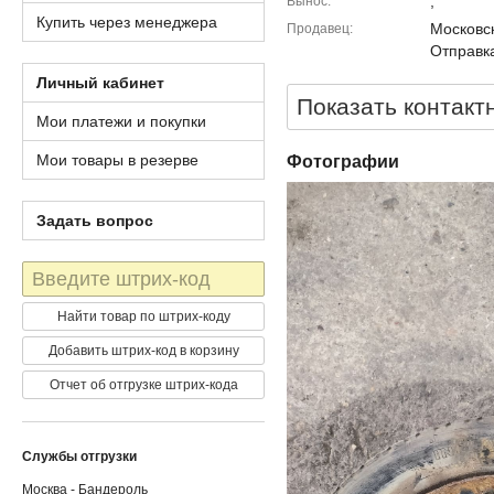
,
Вынос
Купить через менеджера
Московск
Продавец
Отправка
Личный кабинет
Показать контакт
Мои платежи и покупки
Мои товары в резерве
Фотографии
Задать вопрос
Штрих-
код
Найти товар по штрих-коду
Добавить штрих-код в корзину
Отчет об отгрузке штрих-кода
Службы отгрузки
Москва - Бандероль