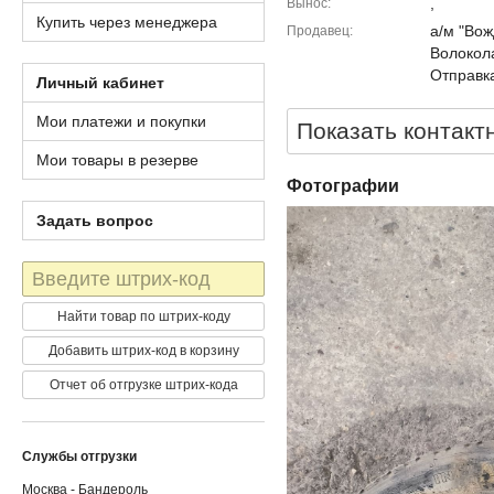
,
Вынос
Купить через менеджера
а/м "Вож
Продавец
Волокола
Отправка
Личный кабинет
Мои платежи и покупки
Показать контакт
Мои товары в резерве
Фотографии
Задать вопрос
Штрих-
код
Найти товар по штрих-коду
Добавить штрих-код в корзину
Отчет об отгрузке штрих-кода
Службы отгрузки
Москва - Бандероль