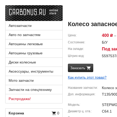
Колесо запасное /
Автозапчасти
Авто по запчастям
400
Цена
– 
Р
Б/У
Состояние
Автошины легковые
Под за
На складе
Автошины грузовые
559753
Штрих-код
Диски колесные
Заказать
Аксессуары, инструменты
Как купить этот товар?
Мото запчасти
Колесо 
Название запчасти
Запчасти на спецтехнику
T135/90
Доп. информация
Распродажа!
STEPWGN
Модель
C64.1
Диаметр ц. отв.
Корзина
0