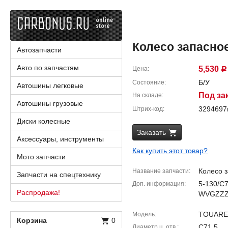
Колесо запасное /
Автозапчасти
Авто по запчастям
5,530
Цена
Р
Б/У
Состояние
Автошины легковые
Под за
На складе
Автошины грузовые
329469
Штрих-код
Диски колесные
Заказать
Аксессуары, инструменты
Как купить этот товар?
Мото запчасти
Колесо 
Название запчасти
Запчасти на спецтехнику
5-130/С7
Доп. информация
Распродажа!
WVGZZZ
TOUAREG
Модель
Корзина
0
C71.5
Диаметр ц. отв.