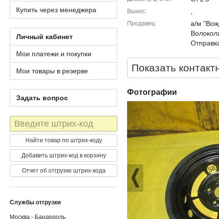
Купить через менеджера
,
Вынос
а/м "Вож
Продавец
Волокола
Личный кабинет
Отправка
Мои платежи и покупки
Показать контакт
Мои товары в резерве
Фотографии
Задать вопрос
Штрих-
код
Найти товар по штрих-коду
Добавить штрих-код в корзину
Отчет об отгрузке штрих-кода
Службы отгрузки
Москва - Бандероль