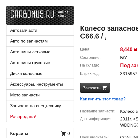
Колесо запасно
Автозапчасти
C66.6 / ,
Авто по запчастям
8,440
Цена
Р
Автошины легковые
Б/У
Состояние
Автошины грузовые
Под за
На складе
Диски колесные
331595
Штрих-код
Аксессуары, инструменты
Заказать
Мото запчасти
Как купить этот товар?
Запчасти на спецтехнику
Колесо 
Название запчасти
Распродажа!
2011г. 
Доп. информация
WDDNG7D
Корзина
0
CONTIN
Производитель