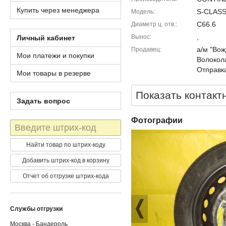
Купить через менеджера
S-CLASS
Модель
C66.6
Диаметр ц. отв.
,
Вынос
Личный кабинет
а/м "Вож
Продавец
Мои платежи и покупки
Волокола
Отправка
Мои товары в резерве
Показать контакт
Задать вопрос
Фотографии
Штрих-
код
Найти товар по штрих-коду
Добавить штрих-код в корзину
Отчет об отгрузке штрих-кода
Службы отгрузки
Москва - Бандероль