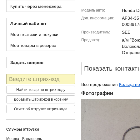
Купить через менеджера
Honda Di
Модель авто
AF34-35 
Доп. информация
Личный кабинет
0008917
SEE
Производитель
Мои платежи и покупки
а/м "Вож
Продавец
Мои товары в резерве
Волокола
Отправка
Задать вопрос
Показать контакт
Штрих-
код
Все предложения
Кольца по
Найти товар по штрих-коду
Фотографии
Добавить штрих-код в корзину
Отчет об отгрузке штрих-кода
Службы отгрузки
Москва - Бандероль