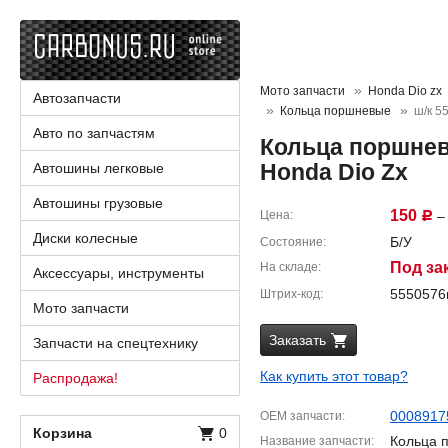
Мото запчасти
Honda Dio zx
Автозапчасти
Кольца поршневые
ш/к 
Авто по запчастям
Кольца поршнев
Honda Dio Zx
Автошины легковые
Автошины грузовые
150
Цена
– 
Р
Диски колесные
Б/У
Состояние
Под за
На складе
Аксессуары, инструменты
555057
Штрих-код
Мото запчасти
Заказать
Запчасти на спецтехнику
Как купить этот товар?
Распродажа!
0008917
OEM запчасти
Корзина
0
Кольца 
Название запчасти