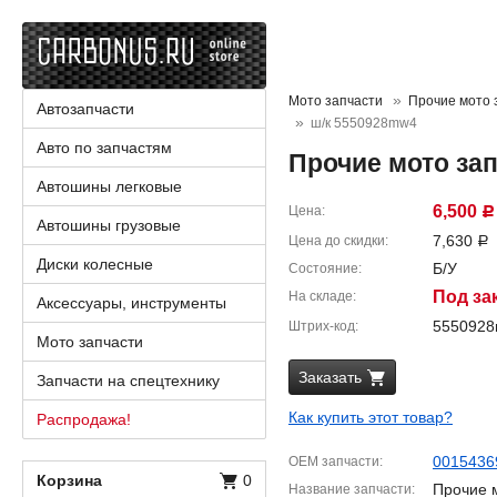
Мото запчасти
Прочие мото 
Автозапчасти
ш/к 5550928mw4
Авто по запчастям
Прочие мото зап
Автошины легковые
6,500
Цена
Р
Автошины грузовые
7,630
Цена до скидки
Р
Диски колесные
Б/У
Состояние
Под за
На складе
Аксессуары, инструменты
555092
Штрих-код
Мото запчасти
Заказать
Запчасти на спецтехнику
Как купить этот товар?
Распродажа!
0015436
OEM запчасти
Корзина
0
Прочие 
Название запчасти