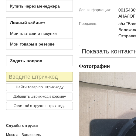
Купить через менеджера
001543
Доп. информация
АНАЛОГ
Личный кабинет
а/м "Вож
Продавец
Волокола
Мои платежи и покупки
Отправка
Мои товары в резерве
Показать контакт
Задать вопрос
Фотографии
Штрих-
код
Найти товар по штрих-коду
Добавить штрих-код в корзину
Отчет об отгрузке штрих-кода
Службы отгрузки
Москва - Бандероль