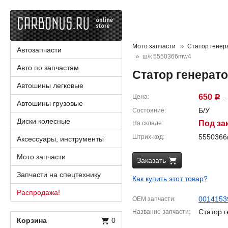
Мото запчасти
Статор генер
Автозапчасти
ш/к 5550366mw4
Авто по запчастям
Статор генерат
Автошины легковые
650
Цена
– 
Р
Автошины грузовые
Б/У
Состояние
Диски колесные
Под за
На складе
555036
Штрих-код
Аксессуары, инструменты
Мото запчасти
Заказать
Запчасти на спецтехнику
Как купить этот товар?
Распродажа!
0014153
OEM запчасти
Статор 
Название запчасти
Корзина
0