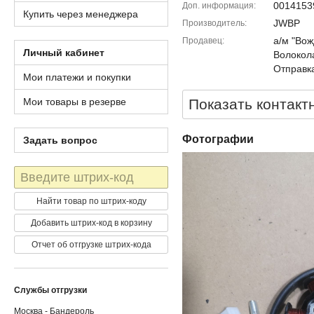
0014153
Доп. информация
Купить через менеджера
JWBP
Производитель
а/м "Вож
Продавец
Личный кабинет
Волокола
Отправка
Мои платежи и покупки
Мои товары в резерве
Показать контакт
Фотографии
Задать вопрос
Штрих-
код
Найти товар по штрих-коду
Добавить штрих-код в корзину
Отчет об отгрузке штрих-кода
Службы отгрузки
Москва - Бандероль