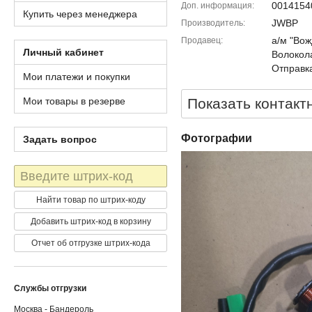
0014154
Доп. информация
Купить через менеджера
JWBP
Производитель
а/м "Вож
Продавец
Личный кабинет
Волокола
Отправка
Мои платежи и покупки
Мои товары в резерве
Показать контакт
Фотографии
Задать вопрос
Штрих-
код
Найти товар по штрих-коду
Добавить штрих-код в корзину
Отчет об отгрузке штрих-кода
Службы отгрузки
Москва - Бандероль