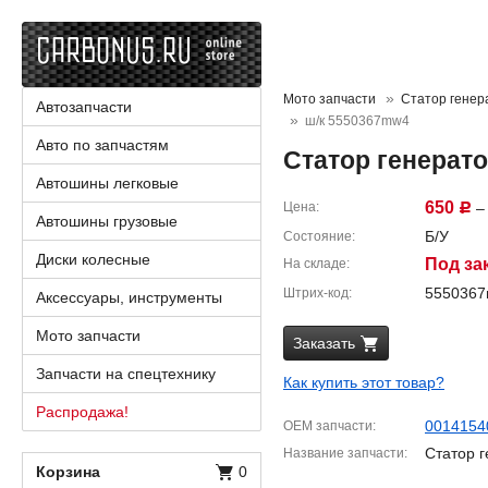
Мото запчасти
Статор генер
Автозапчасти
ш/к 5550367mw4
Авто по запчастям
Статор генерат
Автошины легковые
650
Цена
– 
Р
Автошины грузовые
Б/У
Состояние
Диски колесные
Под за
На складе
555036
Штрих-код
Аксессуары, инструменты
Мото запчасти
Заказать
Запчасти на спецтехнику
Как купить этот товар?
Распродажа!
0014154
OEM запчасти
Статор 
Название запчасти
Корзина
0