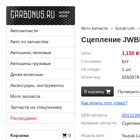
Мото запчасти
Suzuki Lets
Автозапчасти
Сцепление JWBP
Авто по запчастям
Автошины легковые
1,150
Цена
Р
Б/У
Состояние
Автошины грузовые
1 шт.
На складе
Диски колесные
5550978
Штрих-код
Аксессуары, инструменты
В корзину
Проверить
Мото запчасти
Как купить этот товар?
Запчасти на спецтехнику
0013130
OEM запчасти
Распродажа!
Сцеплен
Название запчасти
Корзина
0
Suzuki L
Модель авто