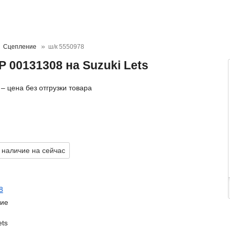
Сцепление
ш/к 5550978
 00131308 на Suzuki Lets
– цена без отгрузки товара
 наличие на сейчас
8
ие
ets