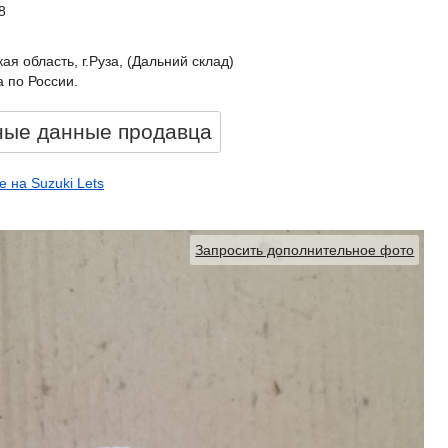
8
ая область, г.Руза, (Дальний склад)
 по России.
ные данные продавцa
 на Suzuki Lets
Запросить дополнительное фото