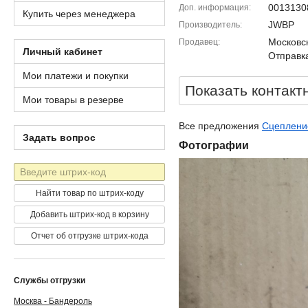
0013130
Доп. информация
Купить через менеджера
JWBP
Производитель
Московск
Продавец
Личный кабинет
Отправка
Мои платежи и покупки
Показать контакт
Мои товары в резерве
Все предложения
Сцепление
Задать вопрос
Фотографии
Штрих-
код
Найти товар по штрих-коду
Добавить штрих-код в корзину
Отчет об отгрузке штрих-кода
Службы отгрузки
Москва - Бандероль