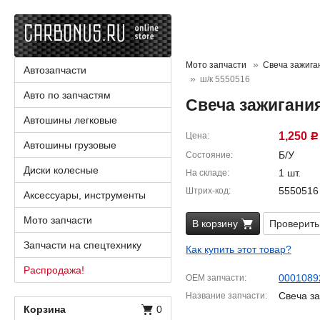
Мото запчасти
Свеча зажига
Автозапчасти
ш/к 5550516
Авто по запчастям
Свеча зажигани
Автошины легковые
1,250
Цена
Р
Автошины грузовые
Б/У
Состояние
Диски колесные
1 шт.
На складе
5550516
Штрих-код
Аксессуары, инструменты
Мото запчасти
В корзину
Проверить
Запчасти на спецтехнику
Как купить этот товар?
Распродажа!
0001089
OEM запчасти
Свеча з
Название запчасти
Корзина
0