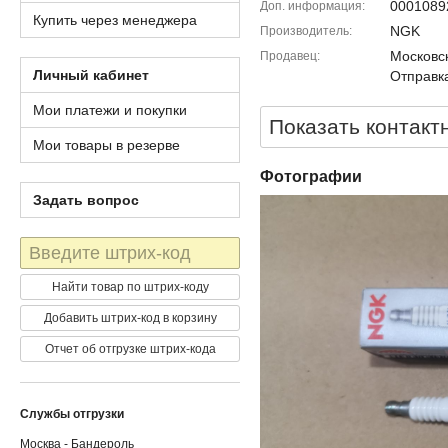
0001089
Доп. информация
Купить через менеджера
NGK
Производитель
Московск
Продавец
Личный кабинет
Отправка
Мои платежи и покупки
Показать контакт
Мои товары в резерве
Фотографии
Задать вопрос
Штрих-
код
Найти товар по штрих-коду
Добавить штрих-код в корзину
Отчет об отгрузке штрих-кода
Службы отгрузки
Москва - Бандероль