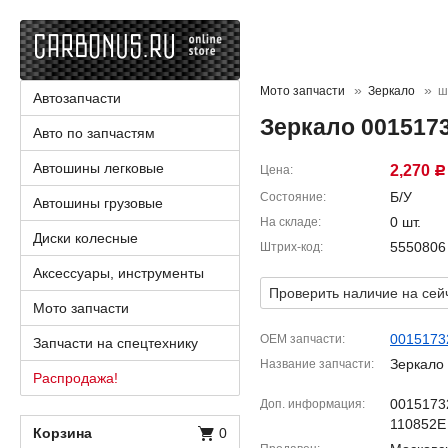
Мото запчасти
Зеркало
ш
Автозапчасти
Зеркало 001517
Авто по запчастям
Автошины легковые
2,270
Цена
Р
Б/У
Состояние
Автошины грузовые
0 шт.
На складе
Диски колесные
5550806
Штрих-код
Аксессуары, инструменты
Проверить наличие на сей
Мото запчасти
0015173
OEM запчасти
Запчасти на спецтехнику
Зеркало
Название запчасти
Распродажа!
001517
Доп. информация
110852E
Корзина
0