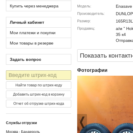
Купить через менеджера
Enasave
Модель
DUNLOP
Производитель
165R13L
Размер
Личный кабинет
а/м " Ho
Продавец
Мои платежи и покупки
35 к4
Отправка
Мои товары в резерве
Показать контакт
Задать вопрос
Фотографии
Штрих-
код
Найти товар по штрих-коду
Добавить штрих-код в корзину
Отчет об отгрузке штрих-кода
Службы отгрузки
Москва - Бандероль