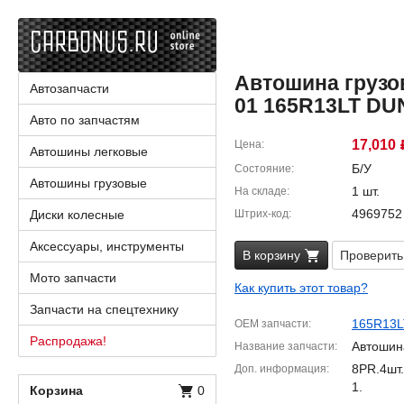
Автошина грузо
Автозапчасти
01 165R13LT DU
Авто по запчастям
17,010
Цена
Автошины легковые
Б/У
Состояние
Автошины грузовые
1 шт.
На складе
4969752
Диски колесные
Штрих-код
Аксессуары, инструменты
В корзину
Проверить
Мото запчасти
Как купить этот товар?
Запчасти на спецтехнику
165R13L
OEM запчасти
Распродажа!
Автошин
Название запчасти
8PR.4шт.
Доп. информация
1.
Корзина
0