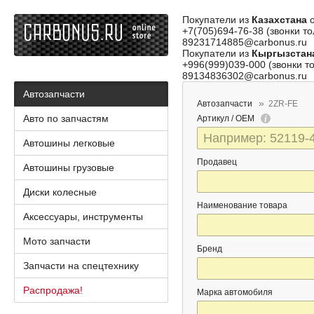
Покупатели из
Казахстана
о
+7(705)694-76-38 (звонки то
89231714885@carbonus.ru
Покупатели из
Кыргызстан
+996(999)039-000 (звонки то
89134836302@carbonus.ru
Автозапчасти
Автозапчасти
2ZR-FE
Авто по запчастям
Артикул / OEM
Автошины легковые
Продавец
Автошины грузовые
Диски колесные
Наименование товара
Аксессуары, инструменты
Мото запчасти
Бренд
Запчасти на спецтехнику
Распродажа!
Марка автомобиля