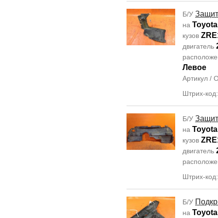
Защит
Б/У
Toyota 
на
ZRE
кузов
двигатель
располож
Левое
Артикул /
Штрих-код
Защит
Б/У
Toyota
на
ZRE
кузов
двигатель
располож
Штрих-код
Подкр
Б/У
Toyota
на