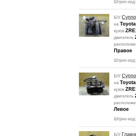
Штрих-код
Суппо
Б/У
Toyota
на
ZRE
кузов
двигатель
располож
Правое
Штрих-код
Суппо
Б/У
Toyota
на
ZRE
кузов
двигатель
располож
Левое
Штрих-код
Главн
Б/У