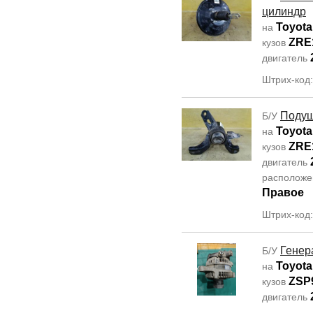
цилиндр
Toyota
на
ZRE
кузов
двигатель
Штрих-код
Подуш
Б/У
Toyota
на
ZRE
кузов
двигатель
располож
Правое
Штрих-код
Генер
Б/У
Toyota
на
ZSP
кузов
двигатель