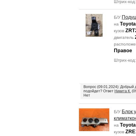
Штрих-код
Подуш
Б/У
Toyota
на
ZRT
кузов
двигатель
располож
Правое
Штрих-код
Вопрос (09.01.2024): Добрый 
подойдет? Ответ
Никита К.
(0
Нет
Блок 
Б/У
климатко
Toyota
на
ZRE
кузов