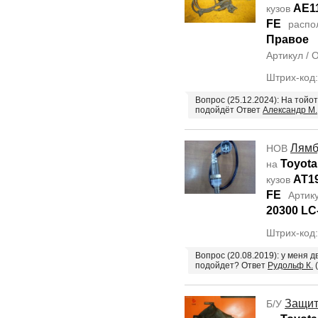
AE1
кузов
FE
распо
Правое
Артикул /
Штрих-код
Вопрос (25.12.2024): На тойот
подойдёт Ответ
Александр М.
Лямб
НОВ
Toyota
на
AT1
кузов
FE
Артик
20300 LC
Штрих-код
Вопрос (20.08.2019): у меня д
подойдет? Ответ
Рудольф К.
(
Защит
Б/У