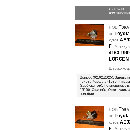
ЗАПЧАСТЬ
ДЛЯ АВТОМО
Трам
НОВ
Toyota
на
AE9
кузов
F
Артикул
4163 190
LORCEN
Штрих-код
Вопрос (02.02.2025): Здравст
Тойота Королла (1989г.), правы
(карбюратор). По внешнему в
15160. Спасибо. Ответ
Алекса
подойдет
Трам
НОВ
Toyota
на
AE9
кузов
F
Артикул