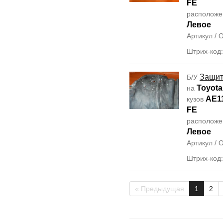
FE
располож
Левое
Артикул /
Штрих-код
Защит
Б/У
Toyota
на
AE1
кузов
FE
располож
Левое
Артикул /
Штрих-код
« Предыдущая
1
2