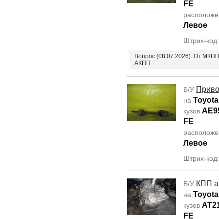
FE
располож
Левое
Штрих-код
Вопрос (08.07.2026): От МКП
АКПП
Прив
Б/У
Toyota 
на
AE9
кузов
FE
располож
Левое
Штрих-код
КПП а
Б/У
Toyota
на
AT2
кузов
FE