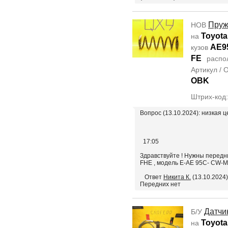
Пруж
НОВ
Toyota 
на
AE9
кузов
FE
распо
Артикул /
OBK
Штрих-код
Вопрос (13.10.2024): низкая ц
17:05
Здравствуйте ! Нужны передни
FHE , модель E-AE 95C- CW
Ответ
Никита К.
(13.10.2024)
Передних нет
Датчи
Б/У
Toyota
на