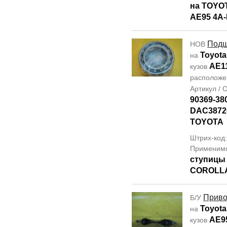
на TOYO
AE95 4A-
Подш
НОВ
Toyota
на
AE1
кузов
располож
Артикул /
90369-38
DAC3872
TOYOTA
Штрих-код
Применим
ступицы
COROLLA
Прив
Б/У
Toyota 
на
AE9
кузов