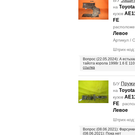
Защит
Б/У
Toyota
на
AE1
кузов
FE
располож
Левое
Артикул /
Штрих-код
Вопрос (22.05.2024): А естьз
тайота корола 1998г 1.6 Е 11
ссылка
Пруж
Б/У
Toyota
на
AE1
кузов
FE
распо
Левое
Штрих-код
Вопрос (08.06.2021): Фарсунк
(08.06.2021): Пока нет