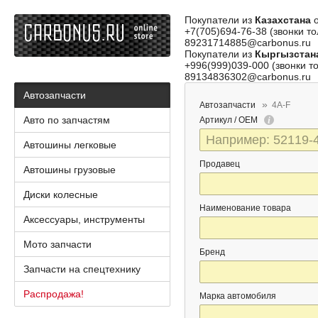
Покупатели из
Казахстана
о
+7(705)694-76-38 (звонки то
89231714885@carbonus.ru
Покупатели из
Кыргызстан
+996(999)039-000 (звонки то
89134836302@carbonus.ru
Автозапчасти
Автозапчасти
4A-F
Авто по запчастям
Артикул / OEM
Автошины легковые
Продавец
Автошины грузовые
Диски колесные
Наименование товара
Аксессуары, инструменты
Мото запчасти
Бренд
Запчасти на спецтехнику
Распродажа!
Марка автомобиля