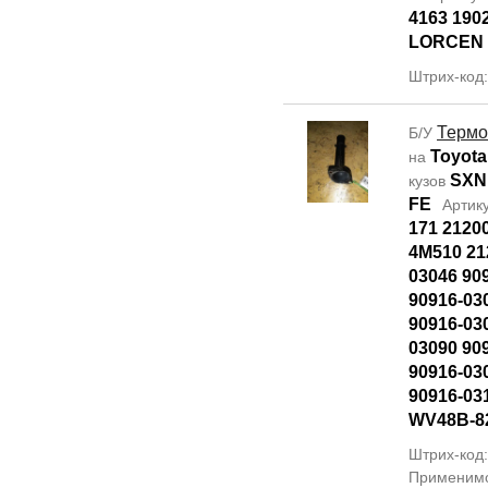
4163 190
LORCEN
Штрих-код
Термо
Б/У
Toyota
на
SXN
кузов
FE
Артик
171 2120
4M510 21
03046 90
90916-03
90916-03
03090 90
90916-03
90916-03
WV48B-8
Штрих-код
Применим