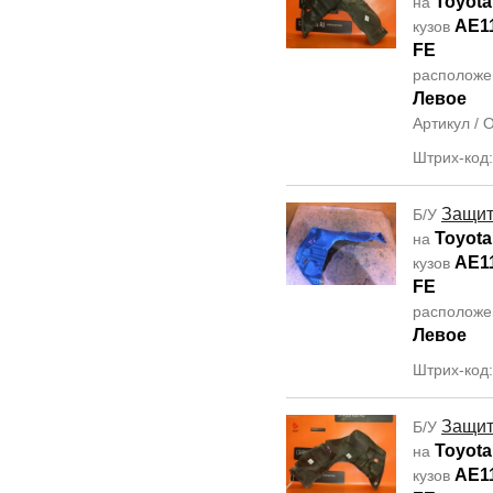
Toyota
на
AE1
кузов
FE
располож
Левое
Артикул /
Штрих-код
Защит
Б/У
Toyota
на
AE1
кузов
FE
располож
Левое
Штрих-код
Защит
Б/У
Toyota 
на
AE1
кузов