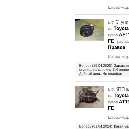
Штрих-код
Ступи
Б/У
Toyota
на
AE1
кузов
FE
распо
Правое
Штрих-код
Вопрос (19.04.2025): Здравств
ступица на короллу 114 пол
Добрый день. Не подойдет
КПП а
Б/У
Toyota
на
AT1
кузов
FE
Штрих-код
Вопрос (01.04.2024): Какая ма