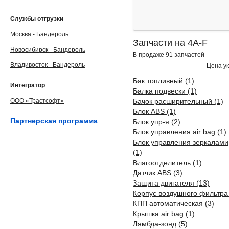
Службы отгрузки
Москва - Бандероль
Запчасти на 4A-F
Новосибирск - Бандероль
В продаже 91 запчастей
Владивосток - Бандероль
Цена ук
Бак топливный (1)
Интегратор
Балка подвески (1)
ООО «Трастсофт»
Бачок расширительный (1)
Блок ABS (1)
Партнерская программа
Блок упр-я (2)
Блок управления air bag (1)
Блок управления зеркалами
(1)
Влагоотделитель (1)
Датчик ABS (3)
Защита двигателя (13)
Корпус воздушного фильтра 
КПП автоматическая (3)
Крышка air bag (1)
Лямбда-зонд (5)