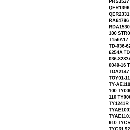
PRS3537
QER1396
QER2331
RA64786
RDA1530
100 STR0
T156A17 
TD-036-6
6254A TD
036-8283
0049-16 
TOA2147
TOY01-11
TY-AE110
100 TY00
110 TY00
TY1241R
TYAE100
TYAE110
910 TYCR
TYCRL92