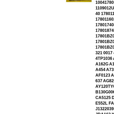
10041780
1109012U
40 17801
17801160
17801740
17801874
17801BZ
17801BZ
17801BZ0
321 0017
4TP1036 
A162G A1
A454 A73
AF0123 A
637 AG82
AY120TY
B130G006
CA5125 
E552L FA
J1322039