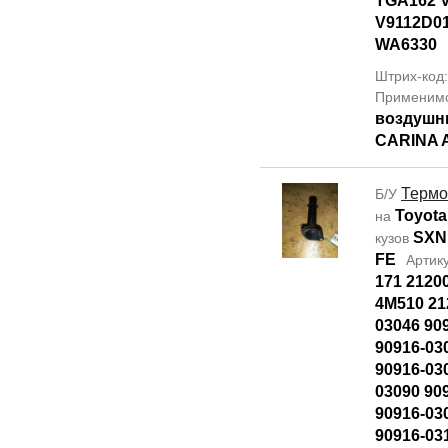
TGA162 
V9112D0
WA6330
Штрих-код
Применим
воздушн
CARINA 
Термо
Б/У
Toyota
на
SXN
кузов
FE
Артик
171 2120
4M510 21
03046 90
90916-03
90916-03
03090 90
90916-03
90916-03