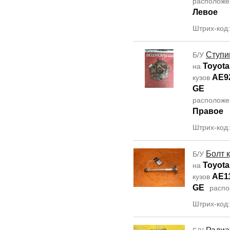
располож
Левое
Штрих-код
Ступи
Б/У
Toyota
на
AE9
кузов
GE
располож
Правое
Штрих-код
Болт 
Б/У
Toyota
на
AE1
кузов
GE
распо
Штрих-код