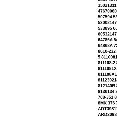
35021311
47670080
507594 5
53002147
533895 6
60532147
64786A 6
64868A 7
8010-232 
5 811008
811108-2 
8111081X
811108A1
81123021
812140R 
8136134 
708-351 
8MK 376 
ADT3981
ARD2098 