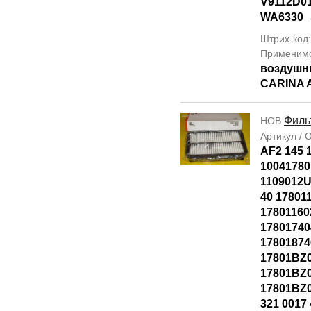
V9112D0
WA6330
Штрих-код
Применим
воздушн
CARINA 
Филь
НОВ
Артикул /
AF2 145 1
10041780
1109012U
40 17801
17801160
17801740
17801874
17801BZ
17801BZ
17801BZ0
321 0017