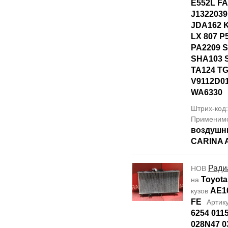
E552L FA
J1322039
JDA162 
LX 807 P
PA2209 S
SHA103 
TA124 TG
V9112D0
WA6330
Штрих-код
Применим
воздушн
CARINA 
Ради
НОВ
Toyota
на
AE1
кузов
FE
Артик
6254 011
028N47 0