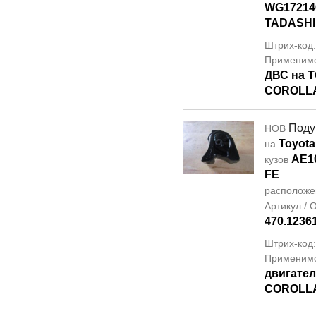
WG17214
TADASHI
Штрих-код
Применим
ДВС на 
COROLLA
Поду
НОВ
Toyota
на
AE1
кузов
FE
располож
Артикул /
470.1236
Штрих-код
Применим
двигате
COROLLA