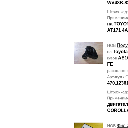
WV48B-8
Штрих-код
Применим
на TOYO
AT171 4
Поду
НОВ
Toyota
на
AE1
кузов
FE
располож
Артикул /
470.1236
Штрих-код
Применим
двигате
COROLLA
Филь
НОВ