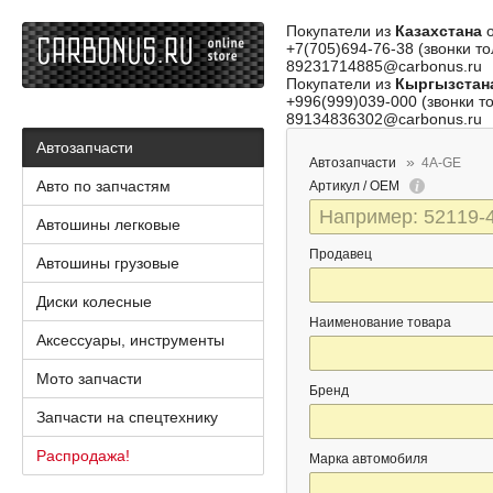
Покупатели из
Казахстана
о
+7(705)694-76-38 (звонки то
89231714885@carbonus.ru
Покупатели из
Кыргызстан
+996(999)039-000 (звонки то
89134836302@carbonus.ru
Автозапчасти
Автозапчасти
4A-GE
Авто по запчастям
Артикул / OEM
Автошины легковые
Продавец
Автошины грузовые
Диски колесные
Наименование товара
Аксессуары, инструменты
Мото запчасти
Бренд
Запчасти на спецтехнику
Распродажа!
Марка автомобиля