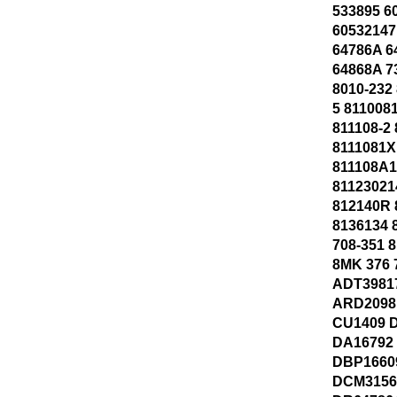
533895 6
60532147
64786A 6
64868A 7
8010-232 
5 811008
811108-2 
8111081X
811108A1
81123021
812140R 
8136134 
708-351 
8MK 376 
ADT3981
ARD2098 
CU1409 
DA16792
DBP1660
DCM3156