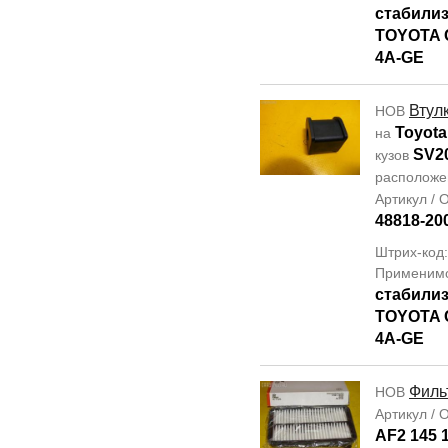
стабилиз
TOYOTA 
4A-GE
Втул
НОВ
Toyota
на
SV2
кузов
располож
Артикул /
48818-20
Штрих-код:
Применим
стабилиз
TOYOTA 
4A-GE
Филь
НОВ
Артикул /
AF2 145 1