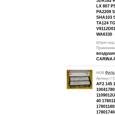
JDA162 
LX 807 P
PA2209 S
SHA103 
TA124 TG
V9112D0
WA6330
Штрих-код
Применим
воздушн
CARINA 
Филь
НОВ
Артикул /
AF2 145 1
10041780
1109012U
40 17801
17801160
17801740