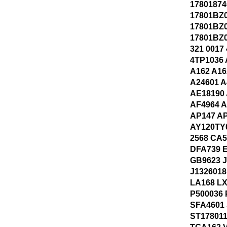
17801874
17801BZ
17801BZ
17801BZ0
321 0017
4TP1036 
A162 A16
A24601 A
AE18190 
AF4964 A
AP147 A
AY120TY
2568 CA5
DFA739 E
GB9623 J
J132601
LA168 LX
P500036 
SFA4601
ST178011