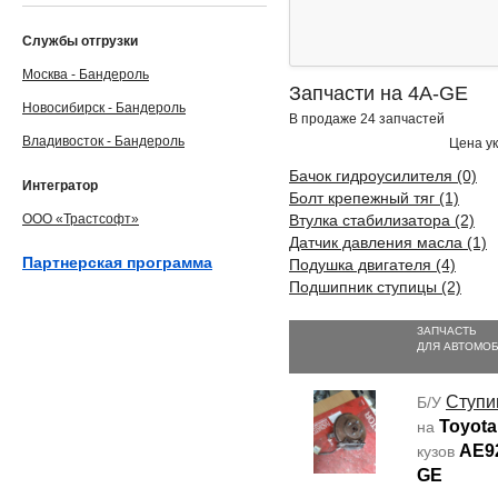
Службы отгрузки
Москва - Бандероль
Запчасти на 4A-GE
Новосибирск - Бандероль
В продаже 24 запчастей
Владивосток - Бандероль
Цена ук
Бачок гидроусилителя (0)
Интегратор
Болт крепежный тяг (1)
ООО «Трастсофт»
Втулка стабилизатора (2)
Датчик давления масла (1)
Партнерская программа
Подушка двигателя (4)
Подшипник ступицы (2)
ЗАПЧАСТЬ
ДЛЯ АВТОМО
Ступи
Б/У
Toyota
на
AE9
кузов
GE