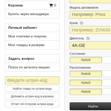
Корзина
0
Модель автомобиля
Купить через менеджера
Кузов
Личный кабинет
Мои платежи и покупки
Двигатель
Мои товары в резерве
Состояние
Задать вопрос
Любой
Поиск по каталогу машин
Расположение
Любой
Штрих-
Любой
код
Найти товар по штрих-коду
Любой
Добавить штрих-код в корзину
Отчет об отгрузке штрих-кода
Найти