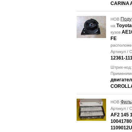
CARINA 
Поду
НОВ
Toyota
на
AE1
кузов
FE
располож
Артикул /
12361-11
Штрих-код
Применим
двигате
COROLLA
Филь
НОВ
Артикул /
AF2 145 1
10041780
1109012U