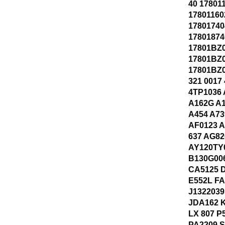
40 17801
17801160
17801740
17801874
17801BZ
17801BZ
17801BZ0
321 0017
4TP1036 
A162G A1
A454 A73
AF0123 A
637 AG82
AY120TY
B130G006
CA5125 
E552L FA
J1322039
JDA162 
LX 807 P
PA2209 S