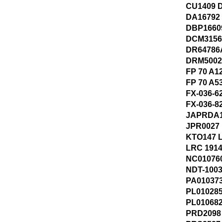
CU1409 
DA16792
DBP1660
DCM3156
DR64786
DRM50029
FP 70 A1
FP 70 A5
FX-036-6
FX-036-8
JAPRDA1
JPR0027
KTO147 L
LRC 191
NC01076
NDT-1003
PA010373
PL010285
PL010682
PRD2098