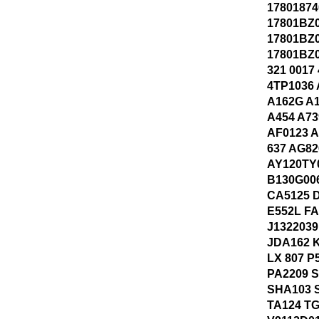
17801874
17801BZ
17801BZ
17801BZ0
321 0017
4TP1036 
A162G A1
A454 A73
AF0123 A
637 AG82
AY120TY
B130G006
CA5125 
E552L FA
J1322039
JDA162 
LX 807 P
PA2209 S
SHA103 
TA124 TG