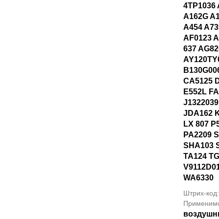
4TP1036 
A162G A1
A454 A73
AF0123 A
637 AG82
AY120TY
B130G006
CA5125 
E552L FA
J1322039
JDA162 
LX 807 P
PA2209 S
SHA103 
TA124 TG
V9112D0
WA6330
Штрих-код
Применим
воздушн