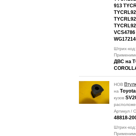
913 TYCR
TYCRL92
TYCRL92
TYCRL92
VCS4786
WG17214
Штрих-код:
Применим
ДВС на 
COROLLA
Втул
НОВ
Toyota
на
SV2
кузов
располож
Артикул /
48818-20
Штрих-код:
Применим