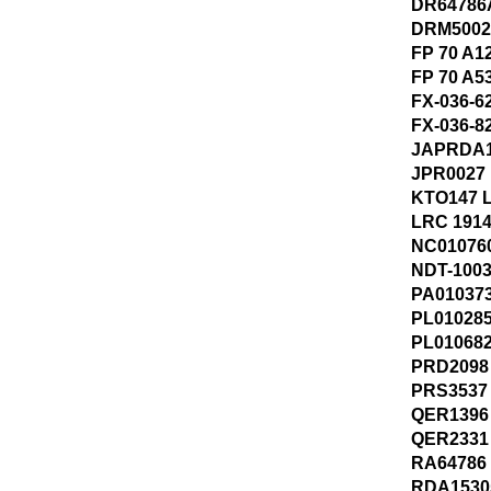
DR64786
DRM50029
FP 70 A1
FP 70 A5
FX-036-6
FX-036-8
JAPRDA1
JPR0027
KTO147 L
LRC 191
NC01076
NDT-1003
PA010373
PL010285
PL010682
PRD2098
PRS3537
QER1396
QER2331
RA64786
RDA1530