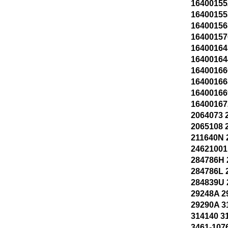
16400155
16400155
16400156
16400157
16400164
16400164
16400166
16400166
16400166
16400167
2064073 
2065108 
211640N 
24621001
284786H
284786L 
284839U 
29248A 2
29290A 3
314140 3
3461-107