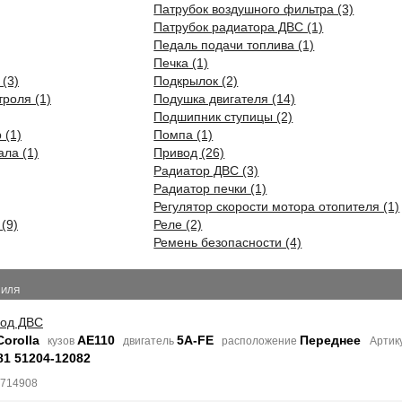
Патрубок воздушного фильтра (3)
Патрубок радиатора ДВС (1)
Педаль подачи топлива (1)
Печка (1)
(3)
Подкрылок (2)
роля (1)
Подушка двигателя (14)
Подшипник ступицы (2)
 (1)
Помпа (1)
ала (1)
Привод (26)
Радиатор ДВС (3)
Радиатор печки (1)
Регулятор скорости мотора отопителя (1)
(9)
Реле (2)
Ремень безопасности (4)
БИЛЯ
под ДВС
Corolla
AE110
5A-FE
Переднее
кузов
двигатель
расположение
Артик
81 51204-12082
7714908