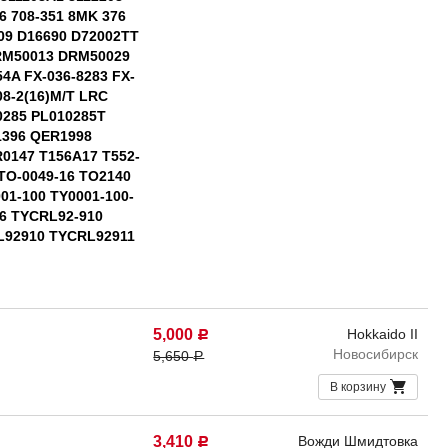
6 708-351 8MK 376
09 D16690 D72002TT
RM50013 DRM50029
54A FX-036-8283 FX-
8-2(16)M/T LRC
0285 PL010285T
1396 QER1998
0147 T156A17 T552-
 TO-0049-16 TO2140
01-100 TY0001-100-
16 TYCRL92-910
L92910 TYCRL92911
5,000
Hokkaido II
Р
Новосибирск
5,650
Р
В корзину
3,410
Вожди Шмидтовка
Р