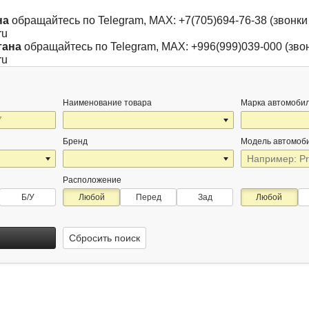
на
обращайтесь по Telegram, MAX: +7(705)694-76-38 (звонки 
ru
тана
обращайтесь по Telegram, MAX: +996(999)039-000 (звон
ru
Наименование товара
Марка автомоби
Бренд
Модель автомоб
Расположение
Б/У
Любой
Перед
Зад
Любой
Сбросить поиск