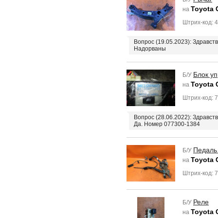
Toyota 
на
Штрих-код: 
Вопрос (19.05.2023): Здравс
Надорваны
Блок уп
Б/У
Toyota 
на
Штрих-код: 
Вопрос (28.06.2022): Здравст
Да. Номер 077300-1384
Педаль
Б/У
Toyota 
на
Штрих-код: 
Реле
Б/У
Toyota 
на