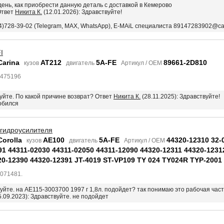
день, как приобрести данную деталь с доставкой в Кемерово
Ответ
Никита К.
(12.01.2026): Здравствуйте!
4)728-39-02 (Telegram, MAX, WhatsApp), E-MAiL специалиста 89147283902@ca
I
Carina
AT212
5A-FE
89661-2D810
кузов
двигатель
Артикул / OEM
6475196
вуйте. По какой причине возврат? Ответ
Никита К.
(28.11.2025): Здравствуйте!
обился
 гидроусилителя
Corolla
AE100
5A-FE
44320-12310 32-
кузов
двигатель
Артикул / OEM
91 44311-02030 44311-02050 44311-12090 44320-12311 44320-1231
20-12390 44320-12391 JT-4019 ST-VP109 TY 024 TY024R TYP-2001
8071481.
вуйте. на AE115-3003700 1997 г 1,8л. подойдет? так понимаю это рабочая час
.09.2023): Здравствуйте. не подойдет