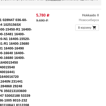
5,780
Hokkaido II
Р
1 028N47 036-60-
Новосибирск
9,690
Р
54 1025156SX
В корзину
400-15450-R1 16400-
00-15481 16400-
20-N1 16400-15520-
31-R1 16400-15680
R1 16400-16490
0-16640 16400-
00-16680 16400-
 1640015450
640015540
640016441
 1640016720
11640N 231441
 284868 29248
076 350213103600
47 53002188 53339
36-1005 8010-232
 811108A1 8112208