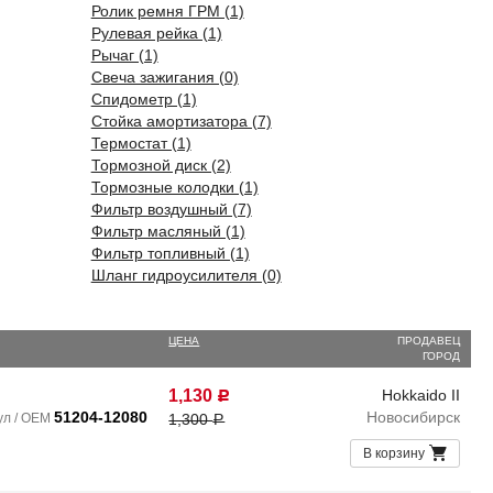
Ролик ремня ГРМ (1)
Рулевая рейка (1)
Рычаг (1)
Свеча зажигания (0)
Спидометр (1)
Стойка амортизатора (7)
Термостат (1)
Тормозной диск (2)
Тормозные колодки (1)
Фильтр воздушный (7)
Фильтр масляный (1)
Фильтр топливный (1)
Шланг гидроусилителя (0)
ЦЕНА
ПРОДАВЕЦ
ГОРОД
1,130
Hokkaido II
Р
51204-12080
Новосибирск
ул / OEM
1,300
Р
В корзину