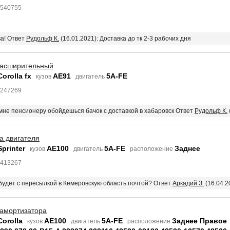
5540755
ва! Ответ
Рудольф К.
(16.01.2021): Доставка до тк 2-3 рабочих дня
расширительный
orolla fx
AE91
5A-FE
кузов
двигатель
7247269
 мне пенсионеру обойдешься бачок с доставкой в хабаровск Ответ
Рудольф К.
а двигателя
printer
AE100
5A-FE
Заднее
кузов
двигатель
расположение
7413267
 будет с пересылкой в Кемеровскую область почтой? Ответ
Аркадий З.
(16.04.2
 амортизатора
Corolla
AE100
5A-FE
Заднее Правое
кузов
двигатель
расположение