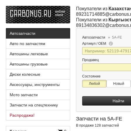
Покупатели из
Казахста
89231714885@carbonus.
Покупатели из
Кыргызс
89134836302@carbonus.
Автозапчасти
Автозапчасти
5A-FE
Авто по запчастям
Артикул / OEM
Автошины легковые
Продавец
Автошины грузовые
Диски колесные
Состояние
Любой
Новый
Аксессуары, инструменты
Мото запчасти
Найти
Запчасти на спецтехнику
Распродажа!
Запчасти на 5A-FE
В продаже 128 запчастей