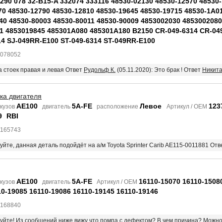
 290 078 32-B15-A 332074 333116 48530-02130 48530-12570 48530
70 48530-12790 48530-12810 48530-19645 48530-19715 48530-1A0
40 48530-80003 48530-80011 48530-90009 4853002030 485300208
1 4853019845 485301A080 485301A180 B2150 CR-049-6314 CR-0
14 SJ-049RR-E100 ST-049-6314 ST-049RR-E100
8078052
ра стоек правая и левая Ответ
Рудольф К.
(05.11.2020): Это брак ! Ответ
Никита
ка двигателя
AE100
5A-FE
Левое
123
кузов
двигатель
расположение
Артикул / OEM
9
RBI
6165743
вуйте, данная деталь подойдёт на а/м Toyota Sprinter Carib AE115-0011881 От
AE100
5A-FE
16110-15070 16110-1508
кузов
двигатель
Артикул / OEM
10-19085 16110-19086 16110-19145 16110-19146
9168840
твуйте! Из сообщений ниже вижу что помпа с дефектом? В чем причина? Можн