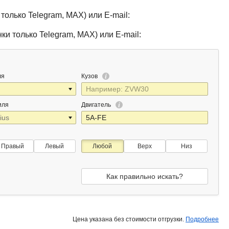
только Telegram, MAX) или E-mail:
ки только Telegram, MAX) или E-mail:
ля
Кузов
иля
Двигатель
Правый
Левый
Любой
Верх
Низ
Как правильно искать?
Цена указана без стоимости отгрузки.
Подробнее