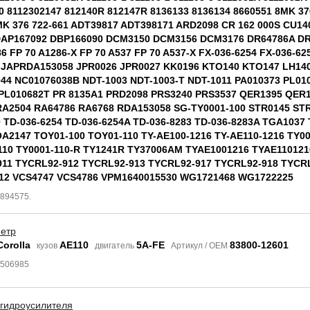
0 8112302147 812140R 812147R 8136133 8136134 8660551 8MK 37
MK 376 722-661 ADT39817 ADT398171 ARD2098 CR 162 000S CU14
DAP167092 DBP166090 DCM3150 DCM3156 DCM3176 DR64786A D
6 FP 70 A1286-X FP 70 A537 FP 70 A537-X FX-036-6254 FX-036-62
 JAPRDA153058 JPR0026 JPR0027 KK0196 KTO140 KTO147 LH140
44 NC01076038B NDT-1003 NDT-1003-T NDT-1011 PA010373 PL01
PL010682T PR 8135A1 PRD2098 PRS3240 PRS3537 QER1395 QER
A2504 RA64786 RA6768 RDA153058 SG-TY0001-100 STR0145 STR
0 TD-036-6254 TD-036-6254A TD-036-8283 TD-036-8283A TGA1037
A2147 TOY01-100 TOY01-110 TY-AE100-1216 TY-AE110-1216 TY00
110 TY0001-110-R TY1241R TY37006AM TYAE1001216 TYAE11012
11 TYCRL92-912 TYCRL92-913 TYCRL92-917 TYCRL92-918 TYCR
12 VCS4747 VCS4786 VPM1640015530 WG1721468 WG1722225
4894575.
етр
Corolla
AE110
5A-FE
83800-12601
кузов
двигатель
Артикул / OEM
6506985
 гидроусилителя