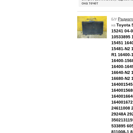
она течет
Радиат
Б/У
Toyota S
на
15241 04-
10533895 
15451 164
15481-N2 
R1 16400-
16400-156
16400-164
16640-N2 
16680-N2 
164001545
164001568
164001664
164001672
24611008 
29248A 29
350213115
533895 60
811008-1 