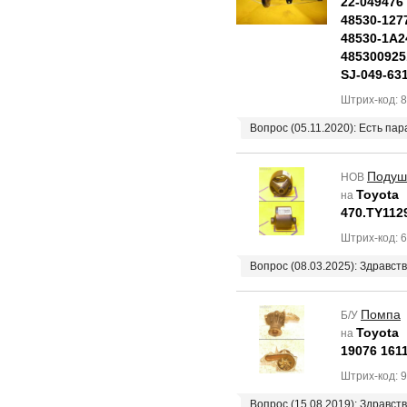
22-049476
48530-127
48530-1A2
485300925
SJ-049-63
Штрих-код: 
Вопрос (05.11.2020): Есть па
Подуш
НОВ
Toyota
на
470.TY112
Штрих-код: 
Вопрос (08.03.2025): Здравст
Помпа
Б/У
Toyota
на
19076 161
Штрих-код: 
Вопрос (15.08.2019): Здравс