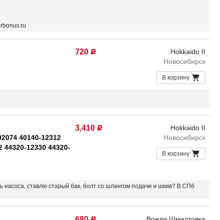
rbonus.ru
720
Hokkaido II
Р
Новосибирск
В корзину
3,410
Hokkaido II
Р
02074 40140-12312
Новосибирск
2 44320-12330 44320-
В корзину
ть насоса, ставлю старый бак, болт со шлангом подачи и шкив? В СПб
680
Вожди Шмидтовка
Р