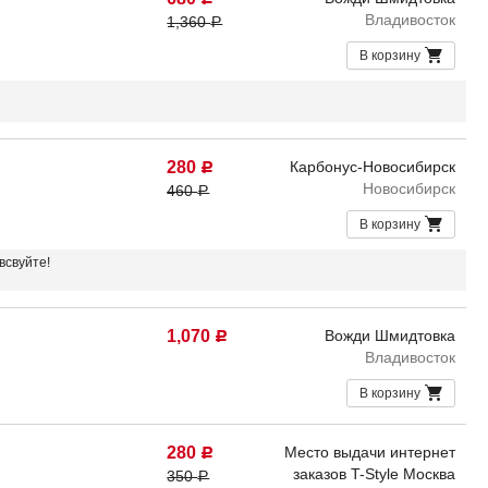
Владивосток
1,360
Р
В корзину
280
Карбонус-Новосибирск
Р
Новосибирск
460
Р
В корзину
всвуйте!
1,070
Вожди Шмидтовка
Р
Владивосток
В корзину
280
Место выдачи интернет
Р
заказов T-Style Москва
350
Р