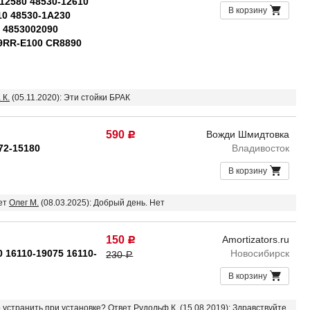
-12580 48530-12610
В корзину
10 48530-1A230
0 4853002090
49RR-E100 CR8890
 К.
(05.11.2020): Эти стойки БРАК
590
Вожди Шмидтовка
Р
72-15180
Владивосток
В корзину
вет
Олег М.
(08.03.2025): Добрый день. Нет
150
Amortizators.ru
Р
0 16110-19075 16110-
Новосибирск
230
Р
В корзину
о устранить при установке? Ответ
Рудольф К.
(15.08.2019): Здравствуйте