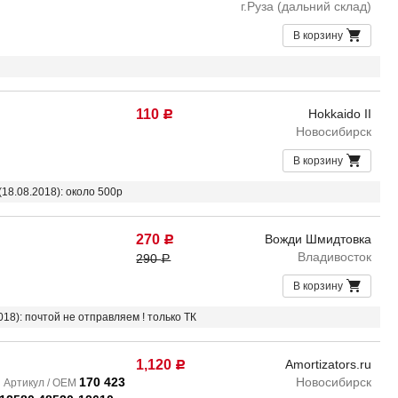
г.Руза (дальний склад)
В корзину
110
Hokkaido II
Р
Новосибирск
В корзину
(18.08.2018): около 500р
270
Вожди Шмидтовка
Р
Владивосток
290
Р
В корзину
018): почтой не отправляем ! только ТК
1,120
Amortizators.ru
Р
170 423
Новосибирск
Артикул / OEM