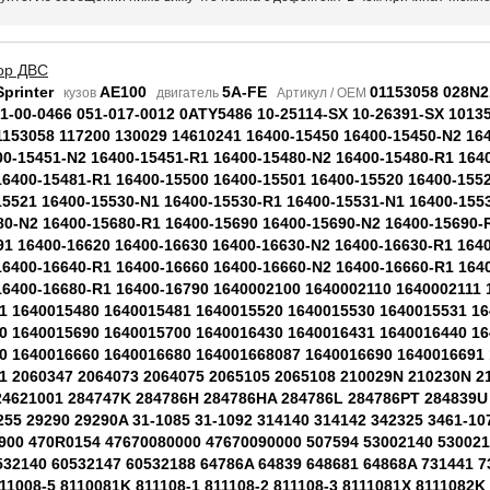
ор ДВС
printer
AE100
5A-FE
01153058 028N2
кузов
двигатель
Артикул / OEM
01-00-0466 051-017-0012 0ATY5486 10-25114-SX 10-26391-SX 1013
1153058 117200 130029 14610241 16400-15450 16400-15450-N2 16
00-15451-N2 16400-15451-R1 16400-15480-N2 16400-15480-R1 164
16400-15481-R1 16400-15500 16400-15501 16400-15520 16400-155
15521 16400-15530-N1 16400-15530-R1 16400-15531-N1 16400-155
80-N2 16400-15680-R1 16400-15690 16400-15690-N2 16400-15690-
91 16400-16620 16400-16630 16400-16630-N2 16400-16630-R1 1640
16400-16640-R1 16400-16660 16400-16660-N2 16400-16660-R1 164
16400-16680-R1 16400-16790 1640002100 1640002110 1640002111
1 1640015480 1640015481 1640015520 1640015530 1640015531 1
0 1640015690 1640015700 1640016430 1640016431 1640016440 1
0 1640016660 1640016680 164001668087 1640016690 1640016691
1 2060347 2064073 2064075 2065105 2065108 210029N 210230N 2
24621001 284747K 284786H 284786HA 284786L 284786PT 284839U
255 29290 29290A 31-1085 31-1092 314140 314142 342325 3461-1
900 470R0154 47670080000 47670090000 507594 53002140 530021
532140 60532147 60532188 64786A 64839 648681 64868A 731441 7
811008-5 8110081K 811108-1 811108-2 811108-3 8111081X 8111082K