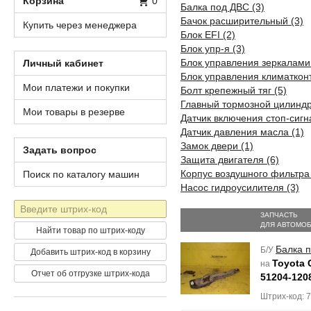
Корзина
0
Балка под ДВС (3)
Бачок расширительный (3)
Купить через менеджера
Блок EFI (2)
Блок упр-я (3)
Блок управления зеркалами 
Личный кабинет
Блок управления климатконт
Мои платежи и покупки
Болт крепежный тяг (5)
Главный тормозной цилиндр
Мои товары в резерве
Датчик включения стоп-сигн
Датчик давления масла (1)
Замок двери (1)
Задать вопрос
Защита двигателя (6)
Корпус воздушного фильтра 
Поиск по каталогу машин
Насос гидроусилителя (3)
Штрих-
ЗАПЧАСТЬ
код
ДЛЯ АВТОМО
Найти товар по штрих-коду
Балка 
Б/У
Добавить штрих-код в корзину
Toyota 
на
Отчет об отгрузке штрих-кода
51204-120
Штрих-код: 