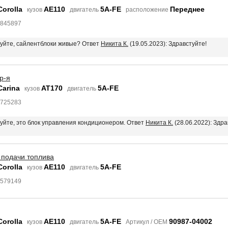
Corolla
AE110
5A-FE
Переднее
кузов
двигатель
расположение
4845897
твуйте, сайлентблоки живые? Ответ
Никита К.
(19.05.2023): Здравстуйте!
р-я
Carina
AT170
5A-FE
кузов
двигатель
7725283
вуйте, это блок управления кондиционером. Ответ
Никита К.
(28.06.2022): Здра
 подачи топлива
Corolla
AE110
5A-FE
кузов
двигатель
7579149
Corolla
AE110
5A-FE
90987-04002
кузов
двигатель
Артикул / OEM