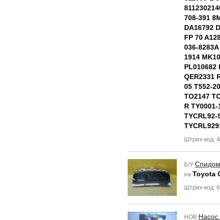
811230214
708-391 8
DA16792 
FP 70 A128
036-8283A
1914 MK10
PL010682 
QER2331 R
05 T552-2
TO2147 TO
R TY0001-
TYCRL92-9
TYCRL929
Штрих-код: 
Спидом
Б/У
Toyota 
на
Штрих-код: 
Насос
НОВ