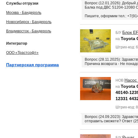
Вопрос (12.01.2026): Добрый 
Службы отгрузки
Балка под ДВС 51204-12080 
Москва - Бандероль
Пишите, оформим тел.: +7(91
Новосибирск - Бандероль
Владивосток - Бандероль
Блок EF
Б/У
Toyota 
на
Интегратор
Штрих-код: 
ООО «Трастсофт»
Вопрос (28.11.2025): Здравст
Причина возврата - Не понад
Партнерская программа
Насос
НОВ
Toyota 
на
40140-123
12331 443
Штрих-код: 
Вопрос (24.09.2023): Здравст
отправить сможете? Ответ (25
Рычаг
Б/У