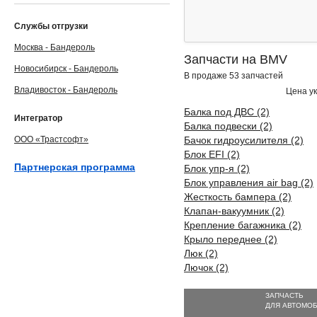
Службы отгрузки
Москва - Бандероль
Запчасти на BMV
Новосибирск - Бандероль
В продаже 53 запчастей
Владивосток - Бандероль
Цена ук
Балка под ДВС (2)
Интегратор
Балка подвески (2)
ООО «Трастсофт»
Бачок гидроусилителя (2)
Блок EFI (2)
Партнерская программа
Блок упр-я (2)
Блок управления air bag (2)
Жесткость бампера (2)
Клапан-вакуумник (2)
Крепление багажника (2)
Крыло переднее (2)
Люк (2)
Лючок (2)
ЗАПЧАСТЬ
ДЛЯ АВТОМО