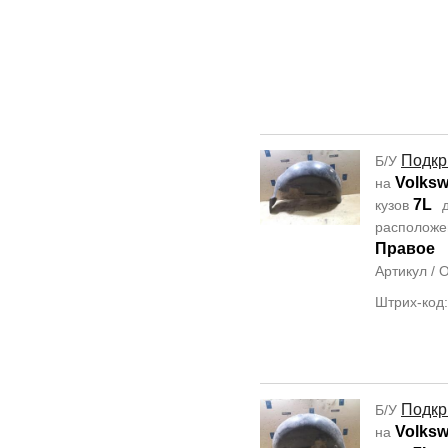
Подкр
Б/У
Volksw
на
7L
кузов
д
располож
Правое
Артикул /
Штрих-код
Подкр
Б/У
Volksw
на