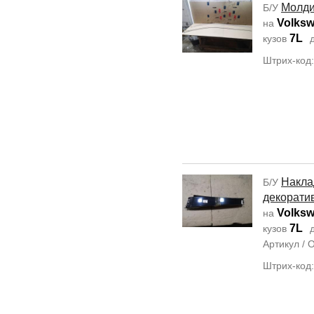
Молди
Б/У
Volksw
на
7L
кузов
д
Штрих-код
Накла
Б/У
декорати
Volksw
на
7L
кузов
д
Артикул /
Штрих-код