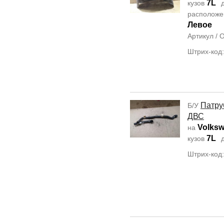
7L
кузов
д
располож
Левое
Артикул /
Штрих-код
Патру
Б/У
ДВС
Volksw
на
7L
кузов
д
Штрих-код