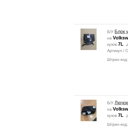
Блок 
Б/У
Volksw
на
7L
кузов
д
Артикул /
Штрих-код
Лючок
Б/У
Volksw
на
7L
кузов
д
Штрих-код