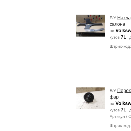
Накла
Б/У
салона
Volksw
на
7L
кузов
д
Штрих-код
Перек
Б/У
фар
Volksw
на
7L
кузов
д
Артикул /
Штрих-код