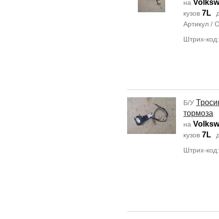
Volksw
на
7L
кузов
д
Артикул /
Штрих-код
Троси
Б/У
тормоза
Volksw
на
7L
кузов
д
Штрих-код