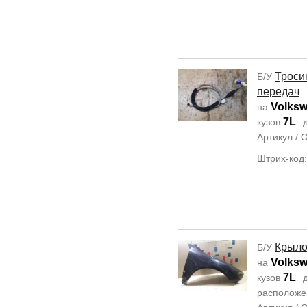
Троси
Б/У
передач
Volksw
на
7L
кузов
д
Артикул /
Штрих-код
Крыло
Б/У
Volksw
на
7L
кузов
д
располож