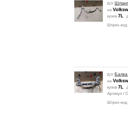
Шланг
Б/У
Volksw
на
7L
кузов
д
Штрих-код
Балка
Б/У
Volksw
на
7L
кузов
д
Артикул /
Штрих-код