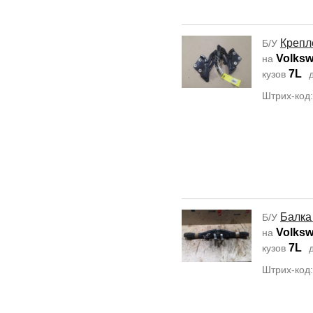
Крепл
Б/У
Volksw
на
7L
кузов
д
Штрих-код
Балка
Б/У
Volksw
на
7L
кузов
д
Штрих-код