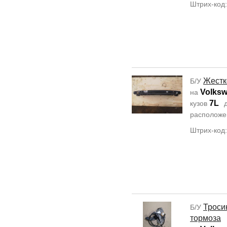
Штрих-код
Жестк
Б/У
Volksw
на
7L
кузов
д
располож
Штрих-код
Троси
Б/У
тормоза