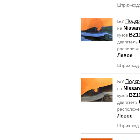
Штрих-код
Подкр
Б/У
Nissa
на
BZ1
кузов
двигатель
располож
Левое
Штрих-код
Подкр
Б/У
Nissa
на
BZ1
кузов
двигатель
располож
Левое
Штрих-код