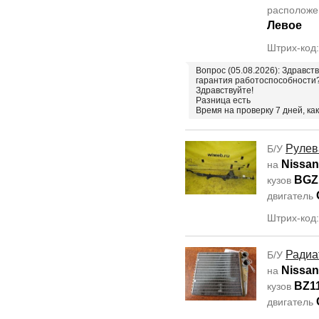
располож
Левое
Штрих-код
Вопрос (05.08.2026): Здравст
гарантия работоспособности
Здравствуйте!
Разница есть
Время на проверку 7 дней, ка
Рулев
Б/У
Nissa
на
BGZ
кузов
двигатель
Штрих-код
Радиа
Б/У
Nissa
на
BZ1
кузов
двигатель