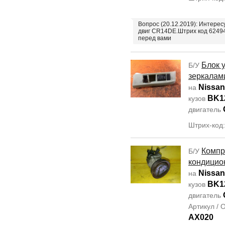
Вопрос (20.12.2019): Интере
двиг CR14DE.Штрих код 6249
перед вами
Блок 
Б/У
зеркалам
Nissan
на
BK1
кузов
двигатель
Штрих-код:
Компр
Б/У
кондицио
Nissan
на
BK1
кузов
двигатель
Артикул /
AX020