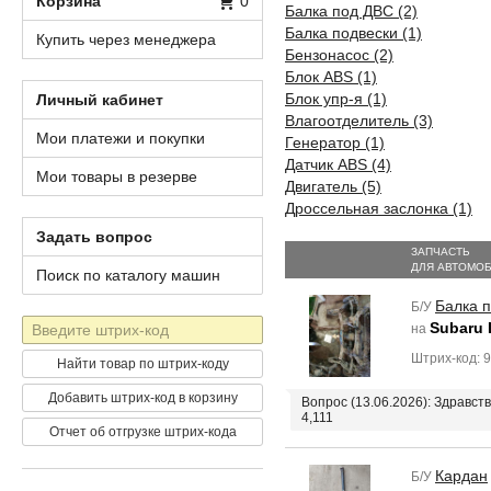
Корзина
0
Балка под ДВС (2)
Балка подвески (1)
Купить через менеджера
Бензонасос (2)
Блок ABS (1)
Блок упр-я (1)
Личный кабинет
Влагоотделитель (3)
Мои платежи и покупки
Генератор (1)
Датчик ABS (4)
Мои товары в резерве
Двигатель (5)
Дроссельная заслонка (1)
Задать вопрос
ЗАПЧАСТЬ
ДЛЯ АВТОМО
Поиск по каталогу машин
Балка 
Б/У
Штрих-
Subaru
на
код
Штрих-код: 
Найти товар по штрих-коду
Добавить штрих-код в корзину
Вопрос (13.06.2026): Здравст
4,111
Отчет об отгрузке штрих-кода
Кардан
Б/У