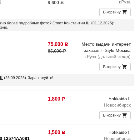
1
г.Руза
9,600
Р
В корзину
Можно более подробные фото? Ответ
Константин Ш.
(01.12.2025):
жено.
75,000
Место выдачи интернет
Р
заказов T-Style Москва
85,000
Р
г.Руза (дальний склад)
В корзину
К.
(25.09.2025): Здравствуйте!
1,800
Hokkaido II
Р
Новосибирск
В корзину
1,500
Hokkaido II
Р
0 13574AA081
Новосибирск