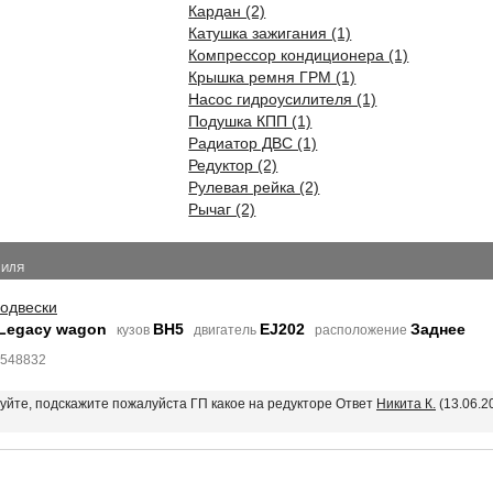
Кардан (2)
Катушка зажигания (1)
Компрессор кондиционера (1)
Крышка ремня ГРМ (1)
Насос гидроусилителя (1)
Подушка КПП (1)
Радиатор ДВС (1)
Редуктор (2)
Рулевая рейка (2)
Рычаг (2)
БИЛЯ
подвески
 Legacy wagon
BH5
EJ202
Заднее
кузов
двигатель
расположение
9548832
вуйте, подскажите пожалуйста ГП какое на редукторе Ответ
Никита К.
(13.06.2