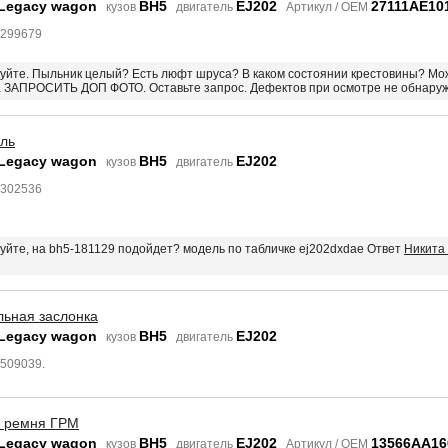
 Legacy wagon
BH5
EJ202
27111AE10
кузов
двигатель
Артикул / OEM
3299679
твуйте. Пыльник целый? Есть люфт шруса? В каком состоянии крестовины? 
а ЗАПРОСИТЬ ДОП ФОТО. Оставьте запрос. Дефектов при осмотре не обнару
ель
 Legacy wagon
BH5
EJ202
кузов
двигатель
3302536
вуйте, на bh5-181129 подойдет? модель по табличке ej202dxdae Ответ
Никита 
льная заслонка
 Legacy wagon
BH5
EJ202
кузов
двигатель
6509039.
 ремня ГРМ
 Legacy wagon
BH5
EJ202
13566AA16
кузов
двигатель
Артикул / OEM