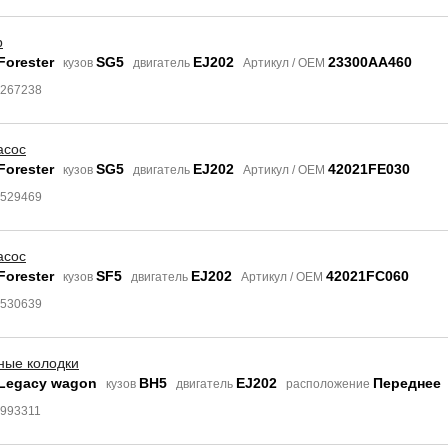
р
Forester
SG5
EJ202
23300AA460
кузов
двигатель
Артикул / OEM
3267238
асос
Forester
SG5
EJ202
42021FE030
кузов
двигатель
Артикул / OEM
8529469
асос
Forester
SF5
EJ202
42021FC060
кузов
двигатель
Артикул / OEM
8530639
ные колодки
 Legacy wagon
BH5
EJ202
Переднее
кузов
двигатель
расположение
4993311