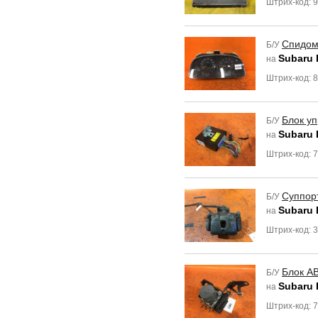
Штрих-код: 
Спидом
Б/У
Subaru 
на
Штрих-код: 
Блок уп
Б/У
Subaru 
на
Штрих-код: 
Суппор
Б/У
Subaru
на
Штрих-код: 
Блок A
Б/У
Subaru 
на
Штрих-код: 