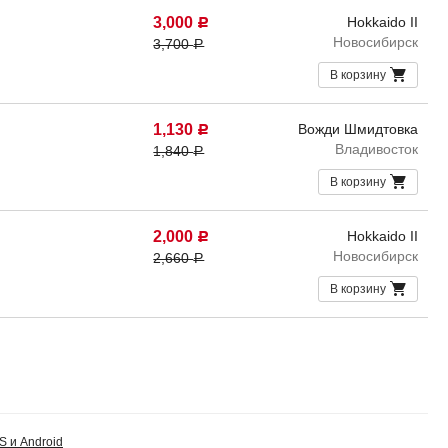
3,000
Hokkaido II
Р
Новосибирск
3,700
Р
В корзину
1,130
Вожди Шмидтовка
Р
Владивосток
1,840
Р
В корзину
2,000
Hokkaido II
Р
Новосибирск
2,660
Р
В корзину
S и Android