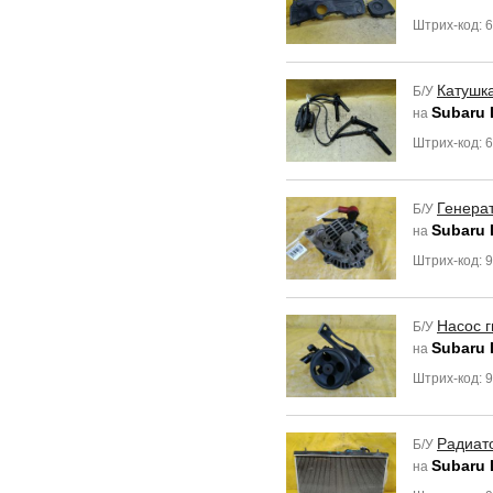
Штрих-код: 
Катушк
Б/У
Subaru
на
Штрих-код: 
Генера
Б/У
Subaru
на
Штрих-код: 
Насос 
Б/У
Subaru
на
Штрих-код: 
Радиат
Б/У
Subaru
на