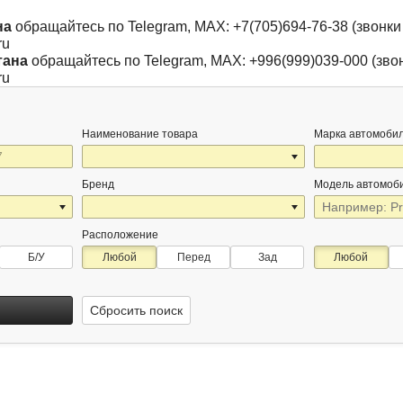
на
обращайтесь по Telegram, MAX: +7(705)694-76-38 (звонки 
ru
тана
обращайтесь по Telegram, MAX: +996(999)039-000 (звон
ru
Наименование товара
Марка автомоби
Бренд
Модель автомоб
Расположение
Б/У
Любой
Перед
Зад
Любой
Сбросить поиск