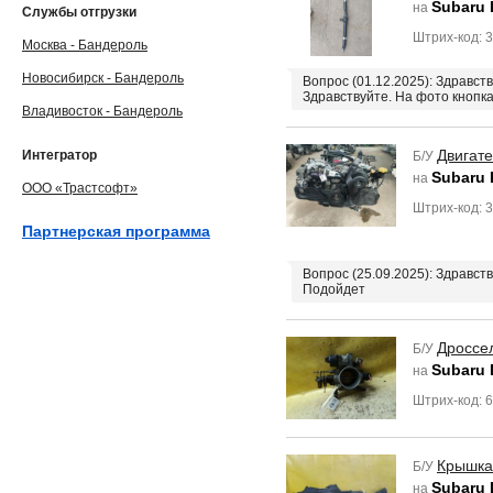
Subaru
на
Службы отгрузки
Штрих-код: 
Москва - Бандероль
Новосибирск - Бандероль
Вопрос (01.12.2025): Здравс
Здравствуйте. На фото кнопк
Владивосток - Бандероль
Двигат
Интегратор
Б/У
Subaru
на
ООО «Трастсофт»
Штрих-код: 
Партнерская программа
Вопрос (25.09.2025): Здравст
Подойдет
Дроссе
Б/У
Subaru
на
Штрих-код: 
Крышка
Б/У
Subaru
на