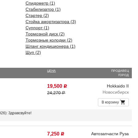
Спидометр (1)
Стабилизатор (1)
Стартер (2)
Стойка амортизатора (3)
Суппорт (1)
Тормозной диск (2)
Тормозные колодки (2)
Шланг кондиционера (1)
Щуп (2)
ЦЕНА
ПРОДАВЕЦ
ГОРОД
19,500
Hokkaido II
Р
Новосибирск
24,270
Р
В корзину
026): Здравсвуйте!
7,250
Автозапчасти Руза
Р