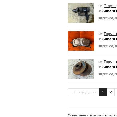
Старте
Б/У
Subaru 
на
Штрих-код: 
Тормоз
Б/У
Subaru 
на
Штрих-код: 
Тормоз
Б/У
Subaru
на
Штрих-код: 
« Предыдущая
1
2
Соглашение о покупке и возврат