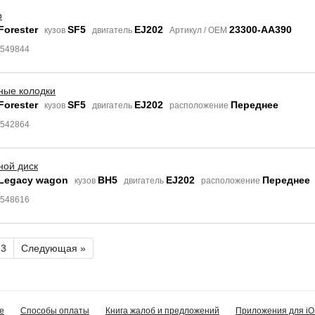
р
Forester
SF5
EJ202
23300-AA390
кузов
двигатель
Артикул / OEM
9549844
ные колодки
Forester
SF5
EJ202
Переднее
кузов
двигатель
расположение
8542864
ной диск
 Legacy wagon
BH5
EJ202
Переднее
кузов
двигатель
расположение
9548616
3
Следующая »
е
Способы оплаты
Книга жалоб и предложений
Приложения для iO