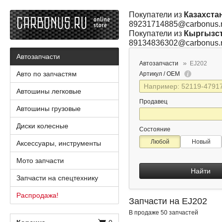
Покупатели из
Казахста
89231714885@carbonus.
Покупатели из
Кыргызс
89134836302@carbonus.
Автозапчасти
Автозапчасти
EJ202
Авто по запчастям
Артикул / OEM
Автошины легковые
Продавец
Автошины грузовые
Диски колесные
Состояние
Любой
Новый
Аксессуары, инструменты
Мото запчасти
Найти
Запчасти на спецтехнику
Распродажа!
Запчасти на EJ202
В продаже 50 запчастей