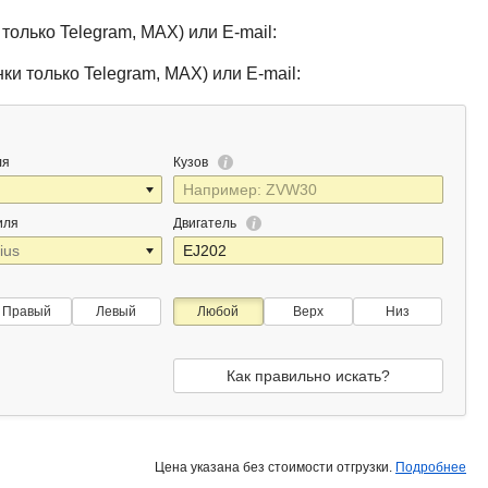
только Telegram, MAX) или E-mail:
ки только Telegram, MAX) или E-mail:
ля
Кузов
иля
Двигатель
Правый
Левый
Любой
Верх
Низ
Как правильно искать?
Цена указана без стоимости отгрузки.
Подробнее