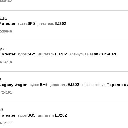
9550462
етр
Forester
SF5
EJ202
кузов
двигатель
8530646
р-я
Forester
SG5
EJ202
88281SA070
кузов
двигатель
Артикул / OEM
7613218
т
 Legacy wagon
BH5
EJ202
Переднее 
кузов
двигатель
расположение
3724191
BS
Forester
SG5
EJ202
кузов
двигатель
7612777