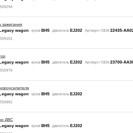
6509294.
а зажигания
 Legacy wagon
BH5
EJ202
22435-AA0
кузов
двигатель
Артикул / OEM
6509101.
тор
 Legacy wagon
BH5
EJ202
23700-AA3
кузов
двигатель
Артикул / OEM
9550976
гидроусилителя
 Legacy wagon
BH5
EJ202
кузов
двигатель
9550992
ор ДВС
 Legacy wagon
BH5
EJ202
кузов
двигатель