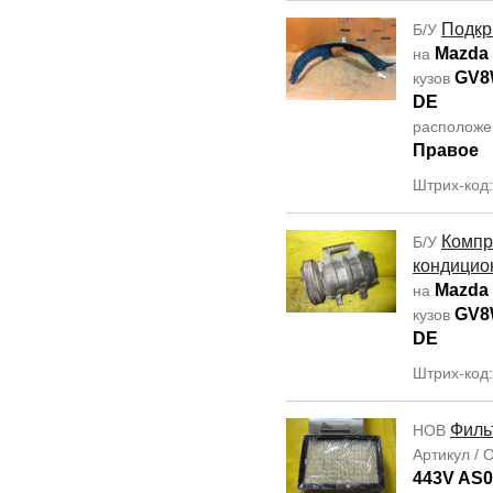
Подкр
Б/У
Mazda 
на
GV
кузов
DE
располож
Правое
Штрих-код
Компр
Б/У
кондицио
Mazda 
на
GV
кузов
DE
Штрих-код
Филь
НОВ
Артикул /
443V AS0