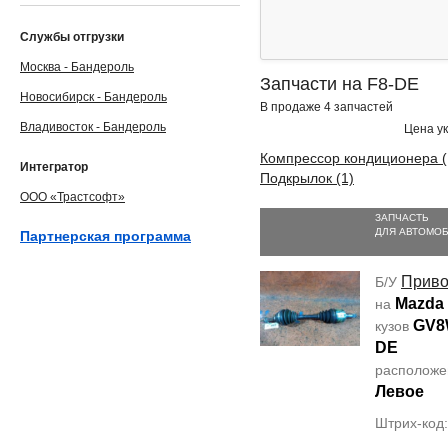
Службы отгрузки
Москва - Бандероль
Запчасти на F8-DE
Новосибирск - Бандероль
В продаже 4 запчастей
Владивосток - Бандероль
Цена ук
Компрессор кондиционера (
Интегратор
Подкрылок (1)
ООО «Трастсофт»
ЗАПЧАСТЬ
ДЛЯ АВТОМО
Партнерская программа
Прив
Б/У
Mazda 
на
GV
кузов
DE
располож
Левое
Штрих-код