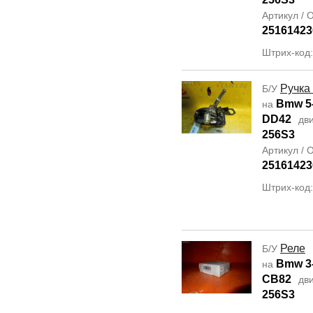
Артикул /
25161423
Штрих-код
Ручка
Б/У
Bmw 5-
на
DD42
дви
256S3
Артикул /
25161423
Штрих-код
Реле
Б/У
Bmw 3-
на
CB82
дви
256S3