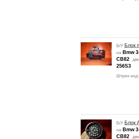
Блок 
Б/У
Bmw 3-
на
CB82
дви
256S3
Штрих-код
Блок 
Б/У
Bmw 3-
на
CB82
дви