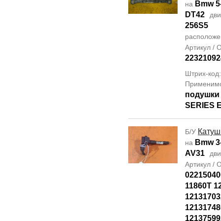
Bmw 5-
на
DT42
дви
256S5
располож
Артикул /
22321092
Штрих-код
Применим
подушки
SERIES E
Катуш
Б/У
Bmw 3-
на
AV31
дви
Артикул /
02215040
11860T 1
12131703
12131748
12137599