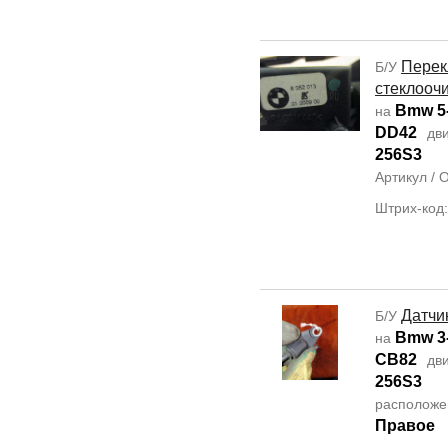
Перек
Б/У
стеклооч
Bmw 5-
на
DD42
дви
256S3
Артикул /
Штрих-код
Датчи
Б/У
Bmw 3-
на
CB82
дви
256S3
располож
Правое