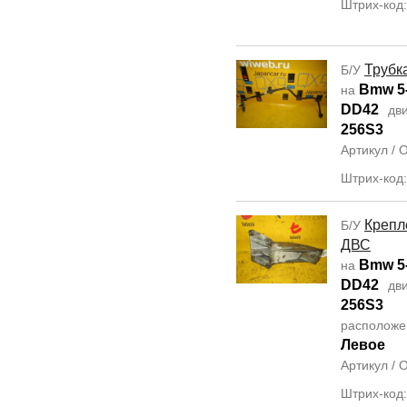
Штрих-код
Трубк
Б/У
Bmw 5-
на
DD42
дви
256S3
Артикул /
Штрих-код
Крепл
Б/У
ДВС
Bmw 5-
на
DD42
дви
256S3
располож
Левое
Артикул /
Штрих-код