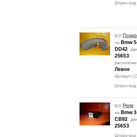
Штрих-код
Подкр
Б/У
Bmw 5-
на
DD42
дви
256S3
располож
Левое
Артикул /
Штрих-код
Реле
Б/У
Bmw 3-
на
CB82
дви
256S3
Штрих-код