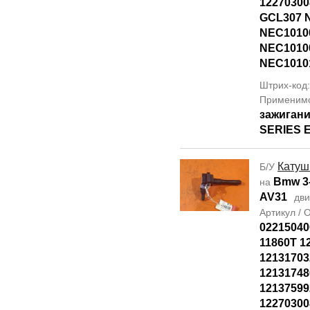
12270300
GCL307 
NEC1010
NEC1010
NEC1010
Штрих-код
Применим
зажигани
SERIES E
Катуш
Б/У
Bmw 3-
на
AV31
дви
Артикул /
02215040
11860T 1
12131703
12131748
12137599
12270300