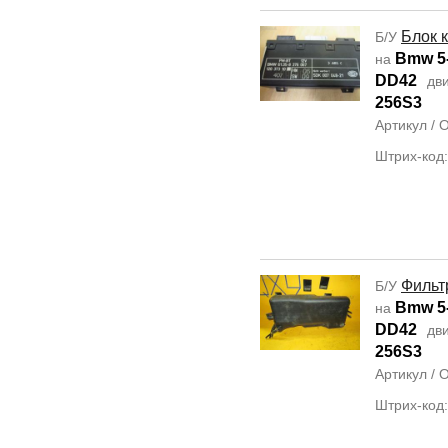
Блок 
Б/У
Bmw 5-
на
DD42
дви
256S3
Артикул /
Штрих-код
Фильт
Б/У
Bmw 5-
на
DD42
дви
256S3
Артикул /
Штрих-код