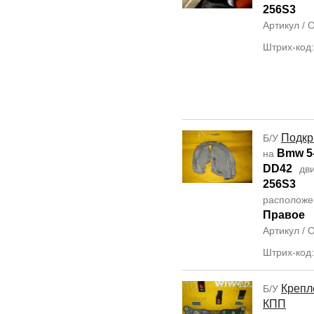
256S3
Артикул /
Штрих-код
Подкр
Б/У
Bmw 5-
на
DD42
дви
256S3
располож
Правое
Артикул /
Штрих-код
Крепл
Б/У
КПП