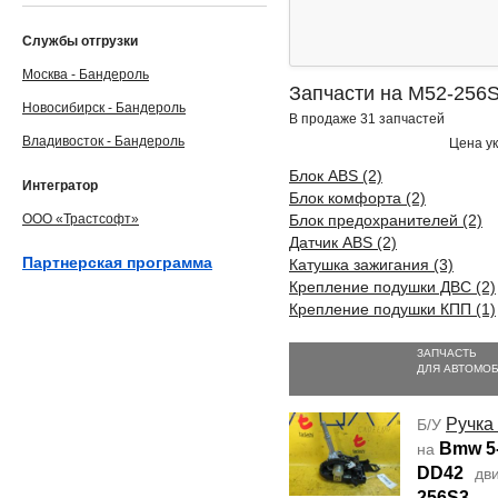
Службы отгрузки
Москва - Бандероль
Запчасти на M52-256
Новосибирск - Бандероль
В продаже 31 запчастей
Владивосток - Бандероль
Цена ук
Блок ABS (2)
Интегратор
Блок комфорта (2)
ООО «Трастсофт»
Блок предохранителей (2)
Датчик ABS (2)
Партнерская программа
Катушка зажигания (3)
Крепление подушки ДВС (2)
Крепление подушки КПП (1)
ЗАПЧАСТЬ
ДЛЯ АВТОМО
Ручка
Б/У
Bmw 5-
на
DD42
дви
256S3