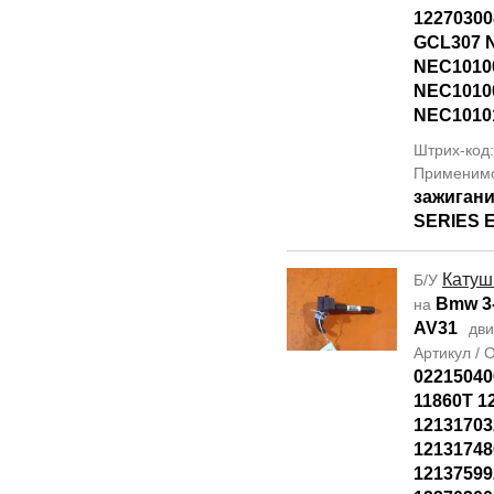
12270300
GCL307 
NEC1010
NEC1010
NEC1010
Штрих-код
Применим
зажигани
SERIES E
Катуш
Б/У
Bmw 3-
на
AV31
дви
Артикул /
02215040
11860T 1
12131703
12131748
12137599