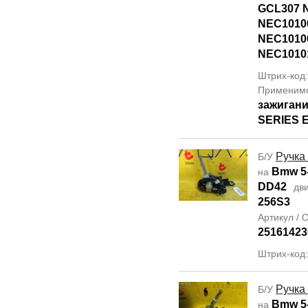
GCL307 
NEC1010
NEC1010
NEC1010
Штрих-код
Применим
зажигани
SERIES E
Ручка
Б/У
Bmw 5-
на
DD42
дви
256S3
Артикул /
25161423
Штрих-код
Ручка
Б/У
Bmw 5-
на