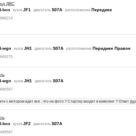
под ДВС
N-box
JF1
S07A
Переднее
кузов
двигатель
расположение
4988233
N-wgn
JH1
S07A
Переднее Правое
кузов
двигатель
расположение
7669275
ель
N-wgn
JH1
S07A
кузов
двигатель
7680587
кте с мотором идет все , что на фото ? Стартер входит в комплект ? Ответ
Анд
ель
N-box
JF2
S07A
кузов
двигатель
6489587