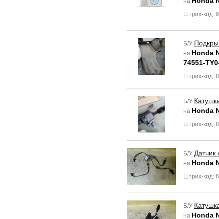
Honda 
на
Штрих-код: 
Подкры
Б/У
Honda 
на
74551-TY0
Штрих-код: 
Катушк
Б/У
Honda 
на
Штрих-код: 
Датчик
Б/У
Honda 
на
Штрих-код: 
Катушк
Б/У
Honda 
на