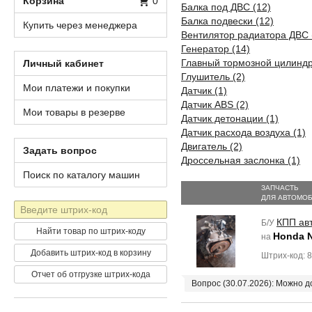
Корзина
0
Балка под ДВС (12)
Балка подвески (12)
Купить через менеджера
Вентилятор радиатора ДВС 
Генератор (14)
Главный тормозной цилиндр
Личный кабинет
Глушитель (2)
Мои платежи и покупки
Датчик (1)
Датчик ABS (2)
Мои товары в резерве
Датчик детонации (1)
Датчик расхода воздуха (1)
Двигатель (2)
Задать вопрос
Дроссельная заслонка (1)
Поиск по каталогу машин
ЗАПЧАСТЬ
ДЛЯ АВТОМО
Штрих-
код
КПП ав
Б/У
Найти товар по штрих-коду
Honda 
на
Добавить штрих-код в корзину
Штрих-код: 
Отчет об отгрузке штрих-кода
Вопрос (30.07.2026): Можно 