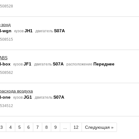
6508528
-зонд
N-wgn
JH1
S07A
кузов
двигатель
6508515
 ABS
N-box
JF1
S07A
Переднее
кузов
двигатель
расположение
6508562
расхода воздуха
N-one
JG1
S07A
кузов
двигатель
8534512
3
4
5
6
7
8
9
...
12
Следующая »