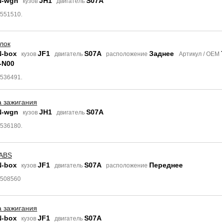
N-wgn
JH1
S07A
кузов
двигатель
9551510.
лок
N-box
JF1
S07A
Заднее
кузов
двигатель
расположение
Артикул / OEM
-N00
8536491.
а зажигания
N-wgn
JH1
S07A
кузов
двигатель
8536180.
 ABS
N-box
JF1
S07A
Переднее
кузов
двигатель
расположение
6508560
а зажигания
N-box
JF1
S07A
кузов
двигатель