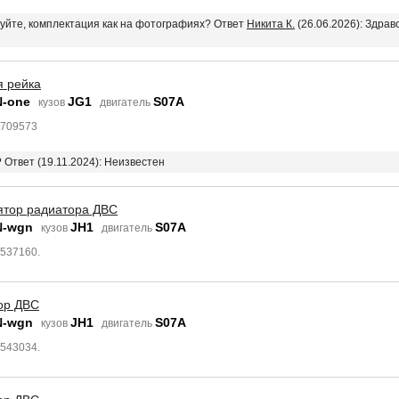
вуйте, комплектация как на фотографиях? Ответ
Никита К.
(26.06.2026): Здрав
я рейка
N-one
JG1
S07A
кузов
двигатель
3709573
? Ответ (19.11.2024): Неизвестен
ятор радиатора ДВС
N-wgn
JH1
S07A
кузов
двигатель
8537160.
ор ДВС
N-wgn
JH1
S07A
кузов
двигатель
8543034.