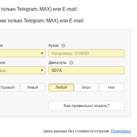
только Telegram, MAX) или E-mail:
ки только Telegram, MAX) или E-mail:
ля
Кузов
иля
Двигатель
Правый
Левый
Любой
Верх
Низ
Как правильно искать?
Цена указана без стоимости отгрузки.
Подробнее