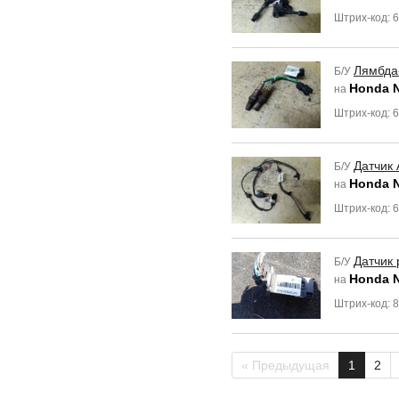
Штрих-код: 
Лямбда
Б/У
Honda 
на
Штрих-код: 
Датчик
Б/У
Honda 
на
Штрих-код: 
Датчик 
Б/У
Honda 
на
Штрих-код: 
« Предыдущая
1
2