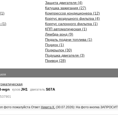
Защита двигателя (4)
Катушка зажигания (27)
(1)
Компрессор кондиционера (12)
Корпус воздушного фильтра (4)
 (1)
Корпус салонного фильтра (1)
КПП автоматическая (1)
Лямбда-зонд (9)
Педаль подачи топлива (1)
Поддон (1)
Подкрылок (30)
Подушка двигателя (3)
Привод (28)
БИЛЯ
томатическая
N-wgn
JH1
S07A
кузов
двигатель
8537901
доп фото пожалуйста Ответ
Никита К.
(30.07.2026): На фото кнопка ЗАПРОСИ