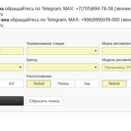
на
обращайтесь по Telegram, MAX: +7(705)694-76-38 (звонки 
ru
тана
обращайтесь по Telegram, MAX: +996(999)039-000 (звон
ru
Наименование товара
Марка автомоби
Бренд
Модель автомоб
Расположение
Б/У
Любой
Перед
Зад
Любой
Сбросить поиск