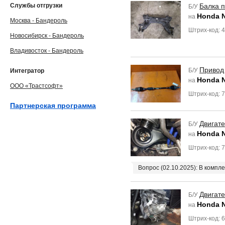
Службы отгрузки
Балка 
Б/У
Honda 
на
Москва - Бандероль
Штрих-код: 
Новосибирск - Бандероль
Владивосток - Бандероль
Привод
Б/У
Интегратор
Honda 
на
ООО «Трастсофт»
Штрих-код: 
Партнерская программа
Двигат
Б/У
Honda 
на
Штрих-код: 
Вопрос (02.10.2025): В компле
Двигат
Б/У
Honda 
на
Штрих-код: 