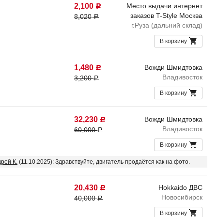
2,100
Место выдачи интернет
Р
заказов T-Style Москва
8,020
Р
г.Руза (дальний склад)
В корзину
1,480
Вожди Шмидтовка
Р
Владивосток
3,200
Р
В корзину
32,230
Вожди Шмидтовка
Р
Владивосток
60,000
Р
В корзину
рей К.
(11.10.2025): Здравствуйте, двигатель продаётся как на фото.
20,430
Hokkaido ДВС
Р
Новосибирск
40,000
Р
В корзину