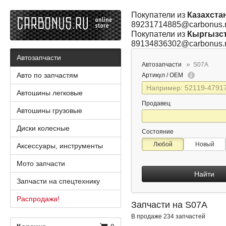
Покупатели из
Казахста
89231714885@carbonus.
Покупатели из
Кыргызс
89134836302@carbonus.
Автозапчасти
Автозапчасти
S07A
Авто по запчастям
Артикул / OEM
Автошины легковые
Продавец
Автошины грузовые
Диски колесные
Состояние
Любой
Новый
Аксессуары, инструменты
Мото запчасти
Найти
Запчасти на спецтехнику
Распродажа!
Запчасти на S07A
В продаже 234 запчастей