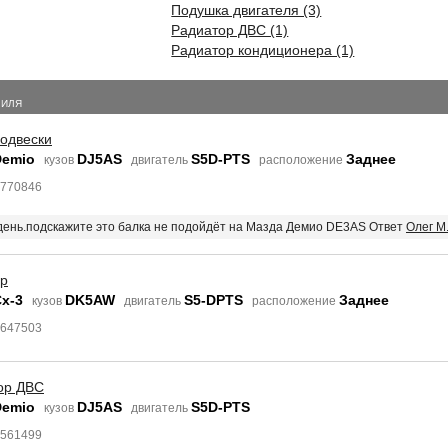
Подушка двигателя (3)
Радиатор ДВС (1)
Радиатор кондиционера (1)
БИЛЯ
подвески
Demio
DJ5AS
S5D-PTS
Заднее
кузов
двигатель
расположение
4770846
 день.подскажите это балка не подойдёт на Мазда Демио DE3AS Ответ
Олег М
ор
x-3
DK5AW
S5-DPTS
Заднее
кузов
двигатель
расположение
7647503
ор ДВС
Demio
DJ5AS
S5D-PTS
кузов
двигатель
7561499