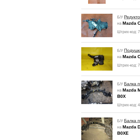
Редукт
Б/У
Mazda C
на
Штрих-код: 
Подушк
Б/У
Mazda C
на
Штрих-код: 
Балка 
Б/У
Mazda 
на
B0X
Штрих-код: 
Балка 
Б/У
Mazda 
на
B0XE