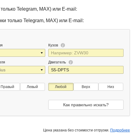
только Telegram, MAX) или E-mail:
ки только Telegram, MAX) или E-mail:
ля
Кузов
иля
Двигатель
Правый
Левый
Любой
Верх
Низ
Как правильно искать?
Цена указана без стоимости отгрузки.
Подробнее