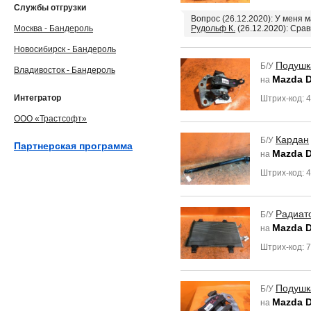
Службы отгрузки
Вопрос (26.12.2020): У меня 
Москва - Бандероль
Рудольф К.
(26.12.2020): Сра
Новосибирск - Бандероль
Подушк
Б/У
Владивосток - Бандероль
Mazda 
на
Интегратор
Штрих-код: 
ООО «Трастсофт»
Кардан
Б/У
Партнерская программа
Mazda 
на
Штрих-код: 
Радиат
Б/У
Mazda 
на
Штрих-код: 
Подушк
Б/У
Mazda 
на