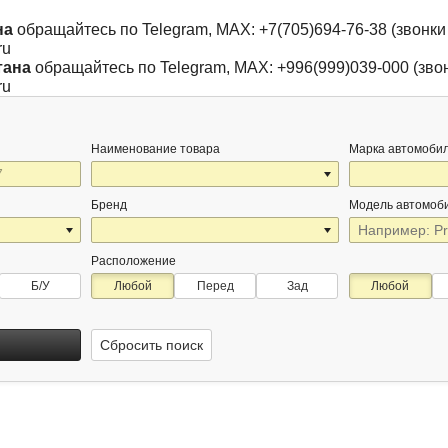
на
обращайтесь по Telegram, MAX: +7(705)694-76-38 (звонки 
ru
тана
обращайтесь по Telegram, MAX: +996(999)039-000 (звон
ru
Наименование товара
Марка автомоби
Бренд
Модель автомоб
Расположение
Б/У
Любой
Перед
Зад
Любой
Сбросить поиск