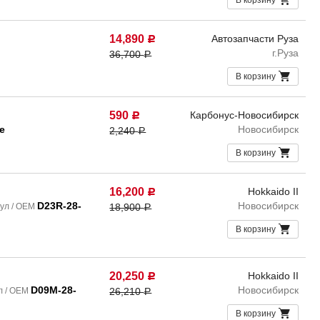
В корзину
14,890
Автозапчасти Руза
Р
г.Руза
36,700
Р
В корзину
590
Карбонус-Новосибирск
Р
е
Новосибирск
2,240
Р
В корзину
16,200
Hokkaido II
Р
D23R-28-
Новосибирск
ул / OEM
18,900
Р
В корзину
20,250
Hokkaido II
Р
D09M-28-
Новосибирск
л / OEM
26,210
Р
В корзину