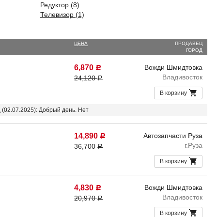
Редуктор (8)
Телевизор (1)
ЦЕНА
ПРОДАВЕЦ
ГОРОД
6,870
Вожди Шмидтовка
Р
Владивосток
24,120
Р
В корзину
.
(02.07.2025): Добрый день. Нет
14,890
Автозапчасти Руза
Р
г.Руза
36,700
Р
В корзину
4,830
Вожди Шмидтовка
Р
Владивосток
20,970
Р
В корзину