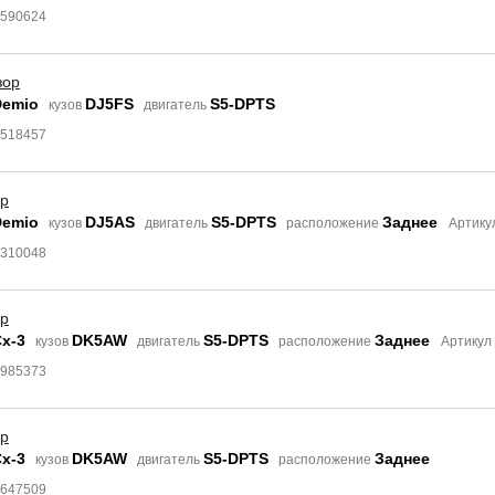
7590624
зор
Demio
DJ5FS
S5-DPTS
кузов
двигатель
8518457
ор
Demio
DJ5AS
S5-DPTS
Заднее
кузов
двигатель
расположение
Артику
3310048
ор
x-3
DK5AW
S5-DPTS
Заднее
кузов
двигатель
расположение
Артикул
4985373
ор
x-3
DK5AW
S5-DPTS
Заднее
кузов
двигатель
расположение
7647509