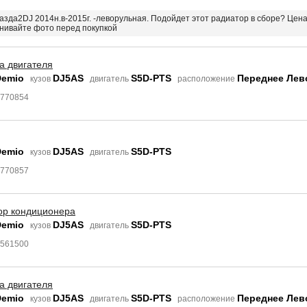
мазда2DJ 2014н.в-2015г. -леворульная. Подойдет этот радиатор в сборе? Цен
внивайте фото перед покупкой
а двигателя
Demio
DJ5AS
S5D-PTS
Переднее Лев
кузов
двигатель
расположение
4770854
Demio
DJ5AS
S5D-PTS
кузов
двигатель
4770857
ор кондиционера
Demio
DJ5AS
S5D-PTS
кузов
двигатель
7561500
а двигателя
Demio
DJ5AS
S5D-PTS
Переднее Лев
кузов
двигатель
расположение