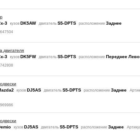
ор
x-3
DK5AW
S5-DPTS
Заднее
кузов
двигатель
расположение
7647504
а двигателя
x-3
DK5FW
S5-DPTS
Переднее Лево
кузов
двигатель
расположение
7742808
подвески
Mazda2
DJ5AS
S5-DPTS
Заднее
кузов
двигатель
расположение
Артик
4969986
подвески
Demio
DJ5AS
S5-DPTS
Заднее
кузов
двигатель
расположение
Артику