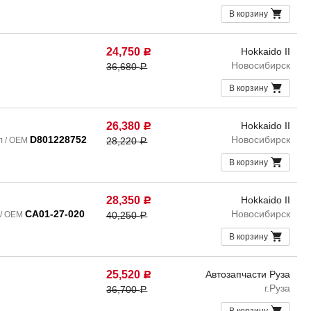
В корзину
24,750
Hokkaido II
Р
Новосибирск
36,680
Р
В корзину
26,380
Hokkaido II
Р
D801228752
Новосибирск
л / OEM
28,220
Р
В корзину
28,350
Hokkaido II
Р
CA01-27-020
Новосибирск
 / OEM
40,250
Р
В корзину
25,520
Автозапчасти Руза
Р
г.Руза
36,700
Р