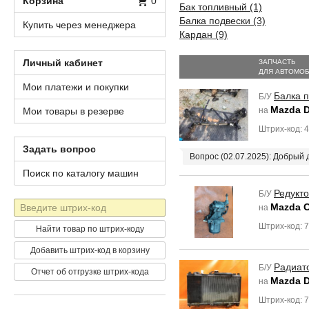
Корзина
0
Бак топливный (1)
Балка подвески (3)
Купить через менеджера
Кардан (9)
Личный кабинет
ЗАПЧАСТЬ
ДЛЯ АВТОМО
Мои платежи и покупки
Балка 
Б/У
Mazda 
Мои товары в резерве
на
Штрих-код: 
Задать вопрос
Вопрос (02.07.2025): Добрый
Поиск по каталогу машин
Редукт
Б/У
Штрих-
Mazda C
на
код
Штрих-код: 
Найти товар по штрих-коду
Добавить штрих-код в корзину
Радиат
Б/У
Отчет об отгрузке штрих-кода
Mazda 
на
Штрих-код: 