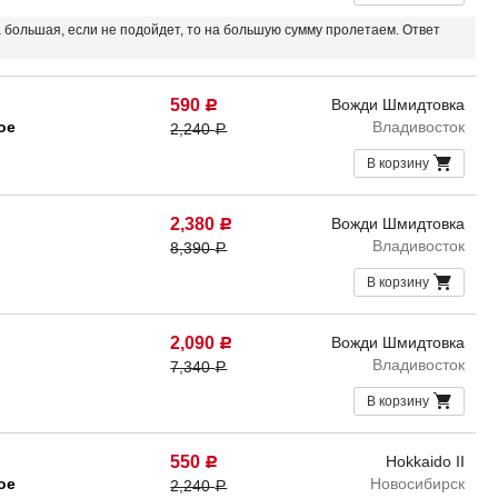
а большая, если не подойдет, то на большую сумму пролетаем. Ответ
590
Вожди Шмидтовка
Р
ое
Владивосток
2,240
Р
В корзину
2,380
Вожди Шмидтовка
Р
Владивосток
8,390
Р
В корзину
2,090
Вожди Шмидтовка
Р
Владивосток
7,340
Р
В корзину
550
Hokkaido II
Р
ое
Новосибирск
2,240
Р