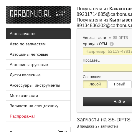
Покупатели из
Казахста
89231714885@carbonus.
Покупатели из
Кыргызс
89134836302@carbonus.
Автозапчасти
Автозапчасти
S5-DPTS
Авто по запчастям
Артикул / OEM
Автошины легковые
Продавец
Автошины грузовые
Диски колесные
Состояние
Любой
Новый
Аксессуары, инструменты
Мото запчасти
Найти
Запчасти на спецтехнику
Распродажа!
Запчасти на S5-DPTS
В продаже 27 запчастей