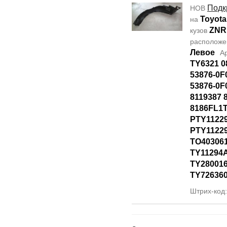
Подк
НОВ
Toyota
на
ZNR
кузов
располож
Левое
А
TY6321 0
53876-0F
53876-0F
8119387 
8186FL1T
PTY1122
PTY11229
TO40306
TY11294
TY28001
TY72636
Штрих-код