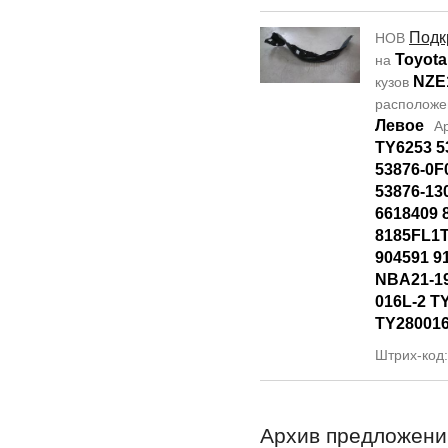
Подк
НОВ
Toyota
на
NZE
кузов
располож
Левое
А
TY6253 5
53876-0F
53876-13
6618409 
8185FL1T
904591 9
NBA21-19
016L-2 T
TY28001
Штрих-код
Архив предложени