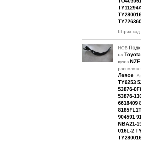
TO40306
TY11294
TY28001
TY72636
Штрих-код
Подк
НОВ
Toyota
на
NZE
кузов
располож
Левое
А
TY6253 5
53876-0F
53876-13
6618409 
8185FL1T
904591 9
NBA21-19
016L-2 T
TY28001