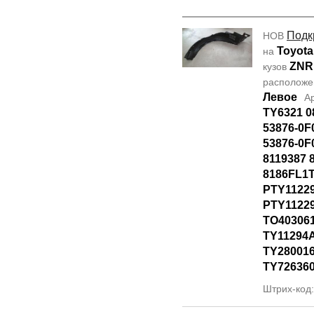
Подк
НОВ
Toyota
на
ZNR
кузов
располож
Левое
А
TY6321 0
53876-0F
53876-0F
8119387 
8186FL1T
PTY1122
PTY11229
TO40306
TY11294
TY28001
TY72636
Штрих-код