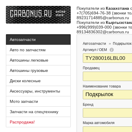
Покупатели из
Казахстана
о
+7(705)694-76-38 (звонки то
89231714885@carbonus.ru
Покупатели из
Кыргызстан
+996(999)039-000 (звонки то
89134836302@carbonus.ru
Автозапчасти
Автозапчасти
Подкрылок
Авто по запчастям
Артикул / OEM
Автошины легковые
Продавец
Автошины грузовые
Диски колесные
Наименование товара
Аксессуары, инструменты
Мото запчасти
Бренд
Запчасти на спецтехнику
Распродажа!
Марка автомобиля