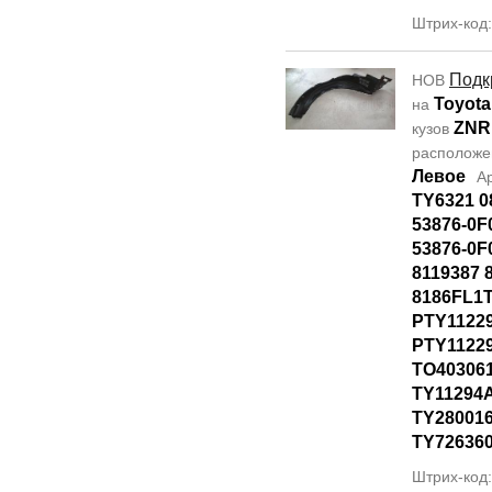
Штрих-код
Подк
НОВ
Toyota
на
ZNR
кузов
располож
Левое
А
TY6321 0
53876-0F
53876-0F
8119387 
8186FL1T
PTY1122
PTY11229
TO40306
TY11294
TY28001
TY72636
Штрих-код