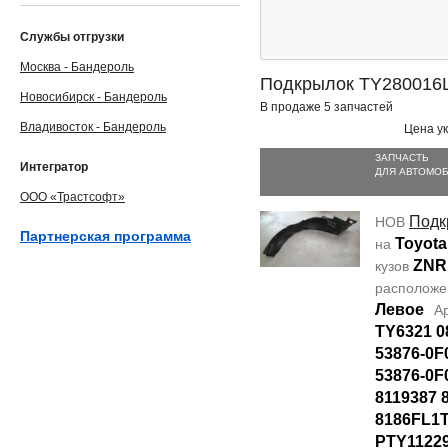
Службы отгрузки
Москва - Бандероль
Подкрылок TY280016
Новосибирск - Бандероль
В продаже 5 запчастей
Владивосток - Бандероль
Цена ук
ЗАПЧАСТЬ
Интегратор
ДЛЯ АВТОМО
ООО «Трастсофт»
Подк
НОВ
Партнерская программа
Toyota
на
ZNR
кузов
располож
Левое
А
TY6321 0
53876-0F
53876-0F
8119387 
8186FL1T
PTY1122