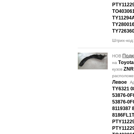
PTY11229
TO40306
TY11294
TY28001
TY72636
Штрих-код
Подк
НОВ
Toyota
на
ZNR
кузов
располож
Левое
А
TY6321 0
53876-0F
53876-0F
8119387 
8186FL1T
PTY1122
PTY11229