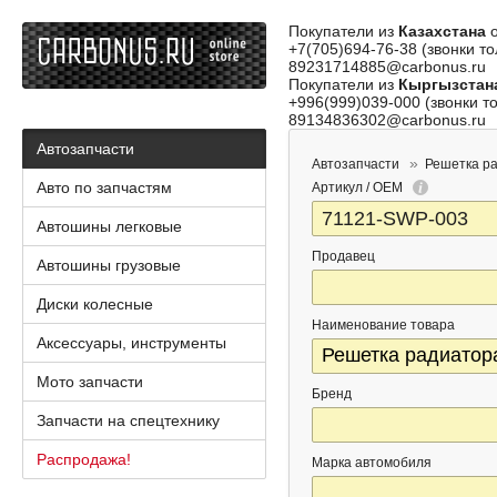
Покупатели из
Казахстана
о
+7(705)694-76-38 (звонки то
89231714885@carbonus.ru
Покупатели из
Кыргызстан
+996(999)039-000 (звонки то
89134836302@carbonus.ru
Автозапчасти
Автозапчасти
Решетка р
Авто по запчастям
Артикул / OEM
Автошины легковые
Продавец
Автошины грузовые
Диски колесные
Наименование товара
Аксессуары, инструменты
Мото запчасти
Бренд
Запчасти на спецтехнику
Распродажа!
Марка автомобиля