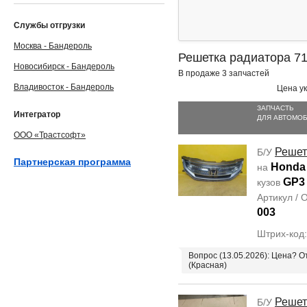
Службы отгрузки
Москва - Бандероль
Решетка радиатора 7
Новосибирск - Бандероль
В продаже 3 запчастей
Владивосток - Бандероль
Цена ук
ЗАПЧАСТЬ
Интегратор
ДЛЯ АВТОМО
ООО «Трастсофт»
Решет
Б/У
Партнерская программа
Honda
на
GP3
кузов
Артикул /
003
Штрих-код
Вопрос (13.05.2026): Цена? 
(Красная)
Решет
Б/У