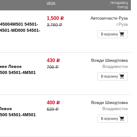
ЦЕНА
ПРОДАВЕЦ
ГОРОД
1,500
Автозапчасти Руза
Р
45004M501 54501-
г.Руза
3,760
Р
4501-WD000 54501-
В корзину
430
Вожди Шмидтовка
Р
нее Левое
Владивосток
700
Р
M500 54501-4M501
В корзину
400
Вожди Шмидтовка
Р
Левое
Владивосток
620
Р
M500 54501-4M501
В корзину