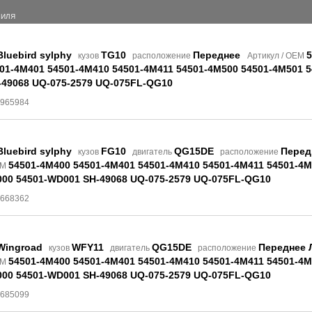
БИЛЯ
Bluebird sylphy
TG10
Переднее
5
кузов
расположение
Артикул / OEM
01-4M401 54501-4M410 54501-4M411 54501-4M500 54501-4M501 5
49068 UQ-075-2579 UQ-075FL-QG10
4965984
Bluebird sylphy
FG10
QG15DE
Перед
кузов
двигатель
расположение
54501-4M400 54501-4M401 54501-4M410 54501-4M411 54501-4
EM
00 54501-WD001 SH-49068 UQ-075-2579 UQ-075FL-QG10
7668362
Wingroad
WFY11
QG15DE
Переднее 
кузов
двигатель
расположение
54501-4M400 54501-4M401 54501-4M410 54501-4M411 54501-4
EM
00 54501-WD001 SH-49068 UQ-075-2579 UQ-075FL-QG10
7685099