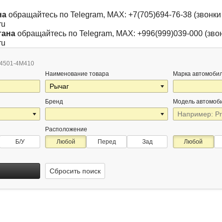
на
обращайтесь по Telegram, MAX: +7(705)694-76-38 (звонки 
ru
тана
обращайтесь по Telegram, MAX: +996(999)039-000 (звон
ru
4501-4M410
Наименование товара
Марка автомоби
Бренд
Модель автомоб
Расположение
Б/У
Любой
Перед
Зад
Любой
Сбросить поиск