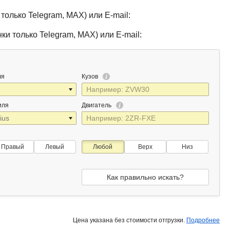
только Telegram, MAX) или E-mail:
ки только Telegram, MAX) или E-mail:
ля
Кузов
иля
Двигатель
Правый
Левый
Любой
Верх
Низ
Как правильно искать?
Цена указана без стоимости отгрузки.
Подробнее