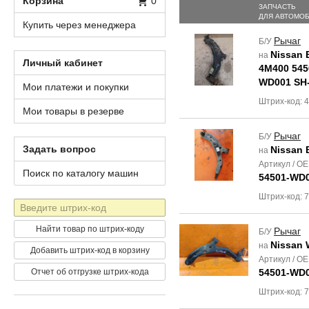
Корзина
0
ЗАПЧАСТЬ
ДЛЯ АВТОМО
Купить через менеджера
Рычаг
Б/У
Nissan 
на
Личный кабинет
4M400 545
WD001 SH-
Мои платежи и покупки
Штрих-код: 
Мои товары в резерве
Рычаг
Б/У
Задать вопрос
Nissan 
на
Артикул / O
Поиск по каталогу машин
54501-WD0
Штрих-код: 
Штрих-
код
Найти товар по штрих-коду
Рычаг
Б/У
Nissan 
на
Добавить штрих-код в корзину
Артикул / O
Отчет об отгрузке штрих-кода
54501-WD0
Штрих-код: 