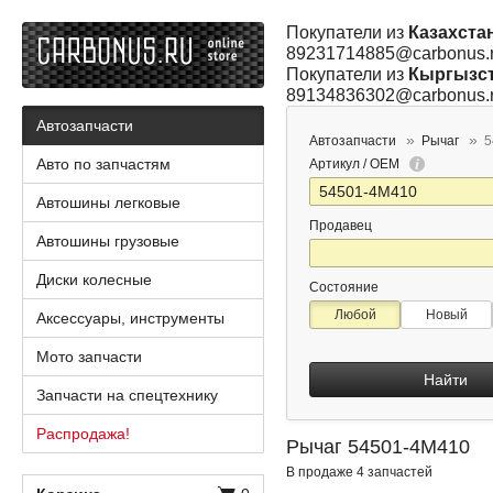
Покупатели из
Казахста
89231714885@carbonus.
Покупатели из
Кыргызс
89134836302@carbonus.
Автозапчасти
Автозапчасти
Рычаг
5
Авто по запчастям
Артикул / OEM
Автошины легковые
Продавец
Автошины грузовые
Диски колесные
Состояние
Любой
Новый
Аксессуары, инструменты
Мото запчасти
Найти
Запчасти на спецтехнику
Распродажа!
Рычаг 54501-4M410
В продаже 4 запчастей