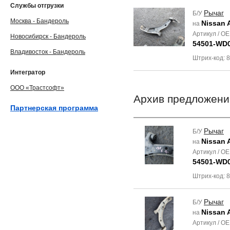
Службы отгрузки
Рычаг
Б/У
Москва - Бандероль
Nissan 
на
Артикул / O
Новосибирск - Бандероль
54501-WD0
Владивосток - Бандероль
Штрих-код: 
Интегратор
ООО «Трастсофт»
Архив предложени
Партнерская программа
Рычаг
Б/У
Nissan 
на
Артикул / O
54501-WD0
Штрих-код: 
Рычаг
Б/У
Nissan 
на
Артикул / O