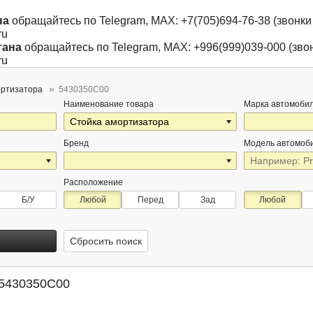
на
обращайтесь по Telegram, MAX: +7(705)694-76-38 (звонки 
ru
тана
обращайтесь по Telegram, MAX: +996(999)039-000 (звон
ru
ортизатора
5430350C00
Наименование товара
Марка автомоби
Бренд
Модель автомоб
Расположение
Б/У
Любой
Перед
Зад
Любой
Сбросить поиск
 5430350C00