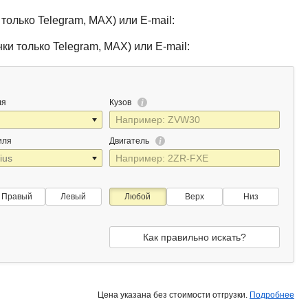
только Telegram, MAX) или E-mail:
ки только Telegram, MAX) или E-mail:
ля
Кузов
иля
Двигатель
Правый
Левый
Любой
Верх
Низ
Как правильно искать?
Цена указана без стоимости отгрузки.
Подробнее