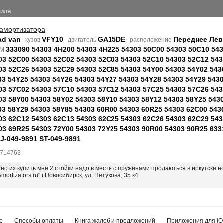
БИЛЯ
 амортизатора
Ad van
VFY10
GA15DE
Переднее Лев
кузов
двигатель
расположение
333090 54303 4H200 54303 4H225 54303 50C00 54303 50C10 54
EM
03 52C00 54303 52C02 54303 52C03 54303 52C10 54303 52C12 543
03 52C26 54303 52C29 54303 52C85 54303 54Y00 54303 54Y02 543
03 54Y25 54303 54Y26 54303 54Y27 54303 54Y28 54303 54Y29 543
03 57C02 54303 57C10 54303 57C12 54303 57C25 54303 57C26 543
03 58Y00 54303 58Y02 54303 58Y10 54303 58Y12 54303 58Y25 543
03 58Y29 54303 58Y85 54303 60R00 54303 60R25 54303 62C00 543
03 62C12 54303 62C13 54303 62C25 54303 62C26 54303 62C29 543
03 69R25 54303 72Y00 54303 72Y25 54303 90R00 54303 90R25 633
SJ-049-9891 ST-049-9891
7714763
ожно их купить мне 2 стойки надо в месте с пружинами.продаються в иркутске 
Amortizators.ru" г.Новосибирск, ул. Петухова, 35 к4
е
Способы оплаты
Книга жалоб и предложений
Приложения для iO