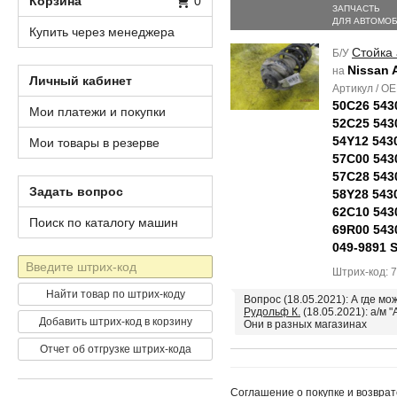
Корзина
0
ЗАПЧАСТЬ
ДЛЯ АВТОМО
Купить через менеджера
Стойка
Б/У
Nissan 
на
Личный кабинет
Артикул / O
50C26 543
Мои платежи и покупки
52C25 543
54Y12 543
Мои товары в резерве
57C00 543
57C28 543
Задать вопрос
58Y28 543
62C10 543
Поиск по каталогу машин
69R00 543
049-9891 
Штрих-
Штрих-код: 
код
Найти товар по штрих-коду
Вопрос (18.05.2021): А где м
Рудольф К.
(18.05.2021): а/м "
Добавить штрих-код в корзину
Они в разных магазинах
Отчет об отгрузке штрих-кода
Соглашение о покупке и возврат