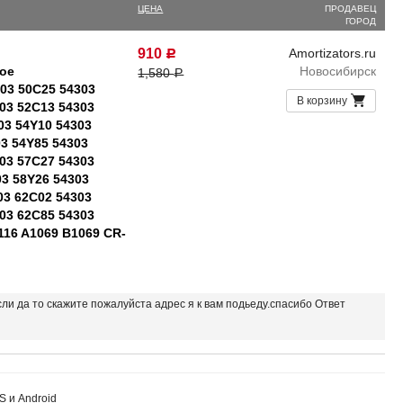
ЦЕНА
ПРОДАВЕЦ
ГОРОД
910
Amortizators.ru
Р
ое
Новосибирск
1,580
Р
303 50C25 54303
В корзину
03 52C13 54303
03 54Y10 54303
03 54Y85 54303
03 57C27 54303
03 58Y26 54303
03 62C02 54303
03 62C85 54303
116 A1069 B1069 CR-
если да то скажите пожалуйста адрес я к вам подьеду.спасибо Ответ
S и Android