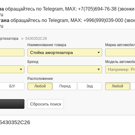
на
обращайтесь по Telegram, MAX: +7(705)694-76-38 (звонки 
ru
тана
обращайтесь по Telegram, MAX: +996(999)039-000 (звон
ru
ортизатора
5430352C26
Наименование товара
Марка автомоби
Бренд
Модель автомоб
Расположение
Б/У
Любой
Перед
Зад
Любой
Сбросить поиск
 5430352C26