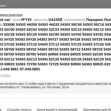
БИЛЯ
 амортизатора
Ad van
VFY10
GA15DE
Переднее Лев
кузов
двигатель
расположение
333090 54303 4H200 54303 4H225 54303 50C00 54303 50C10 54
EM
03 52C00 54303 52C02 54303 52C03 54303 52C10 54303 52C12 543
03 52C26 54303 52C29 54303 52C85 54303 54Y00 54303 54Y02 543
03 54Y25 54303 54Y26 54303 54Y27 54303 54Y28 54303 54Y29 543
03 57C02 54303 57C10 54303 57C12 54303 57C25 54303 57C26 543
03 58Y00 54303 58Y02 54303 58Y10 54303 58Y12 54303 58Y25 543
03 58Y29 54303 58Y85 54303 60R00 54303 60R25 54303 62C00 543
03 62C12 54303 62C13 54303 62C25 54303 62C26 54303 62C29 543
03 69R25 54303 72Y00 54303 72Y25 54303 90R00 54303 90R25 633
SJ-049-9891 ST-049-9891
7714763
ожно их купить мне 2 стойки надо в месте с пружинами.продаються в иркутске 
Amortizators.ru" г.Новосибирск, ул. Петухова, 35 к4
е
Способы оплаты
Книга жалоб и предложений
Приложения для iO