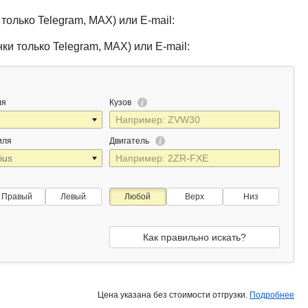
только Telegram, MAX) или E-mail:
ки только Telegram, MAX) или E-mail:
ля
Кузов
иля
Двигатель
Правый
Левый
Любой
Верх
Низ
Как правильно искать?
Цена указана без стоимости отгрузки.
Подробнее