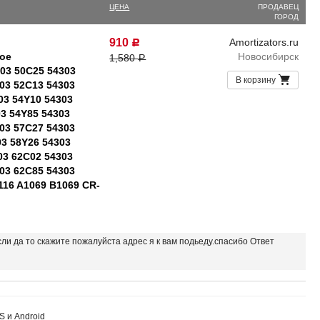
ЦЕНА
ПРОДАВЕЦ
ГОРОД
910
Amortizators.ru
Р
ое
Новосибирск
1,580
Р
303 50C25 54303
В корзину
03 52C13 54303
03 54Y10 54303
03 54Y85 54303
03 57C27 54303
03 58Y26 54303
03 62C02 54303
03 62C85 54303
116 A1069 B1069 CR-
если да то скажите пожалуйста адрес я к вам подьеду.спасибо Ответ
S и Android