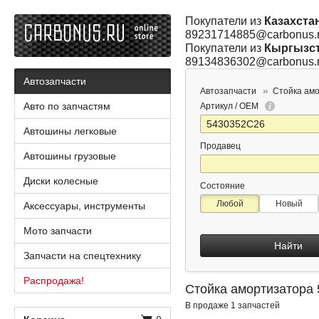
Покупатели из
Казахста
89231714885@carbonus.
Покупатели из
Кыргызс
89134836302@carbonus.
Автозапчасти
Автозапчасти
Стойка ам
Авто по запчастям
Артикул / OEM
Автошины легковые
Продавец
Автошины грузовые
Диски колесные
Состояние
Любой
Новый
Аксессуары, инструменты
Мото запчасти
Найти
Запчасти на спецтехнику
Распродажа!
Стойка амортизатора
В продаже 1 запчастей