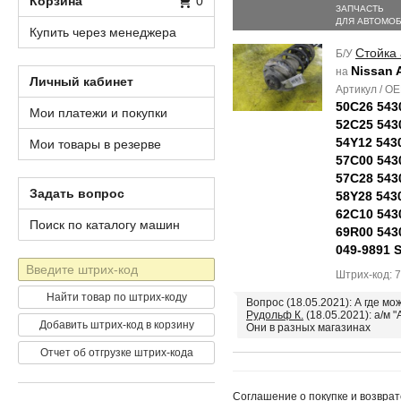
Корзина
0
ЗАПЧАСТЬ
ДЛЯ АВТОМО
Купить через менеджера
Стойка
Б/У
Nissan 
на
Личный кабинет
Артикул / O
50C26 543
Мои платежи и покупки
52C25 543
54Y12 543
Мои товары в резерве
57C00 543
57C28 543
Задать вопрос
58Y28 543
62C10 543
Поиск по каталогу машин
69R00 543
049-9891 
Штрих-
Штрих-код: 
код
Найти товар по штрих-коду
Вопрос (18.05.2021): А где м
Рудольф К.
(18.05.2021): а/м "
Добавить штрих-код в корзину
Они в разных магазинах
Отчет об отгрузке штрих-кода
Соглашение о покупке и возврат