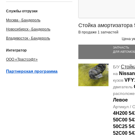
Службы отгрузки
Москва - Бандероль
Стойка амортизатора
Новосибирск - Бандероль
В продаже 1 запчастей
Владивосток - Бандероль
Цена ук
ЗАПЧАСТЬ
Интегратор
ДЛЯ АВТОМО
ООО «Трастсофт»
Стойк
Б/У
Партнерская программа
Nissan
на
VFY
кузов
двигатель
располож
Левое
Артикул /
4H200 54
50C00 54
50C25 54
52C00 54