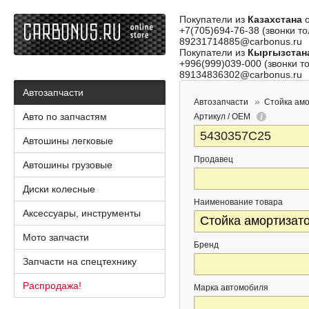
Покупатели из
Казахстана
о
+7(705)694-76-38 (звонки то
89231714885@carbonus.ru
Покупатели из
Кыргызстан
+996(999)039-000 (звонки то
89134836302@carbonus.ru
Автозапчасти
Автозапчасти
Стойка ам
Авто по запчастям
Артикул / OEM
Автошины легковые
Продавец
Автошины грузовые
Диски колесные
Наименование товара
Аксессуары, инструменты
Мото запчасти
Бренд
Запчасти на спецтехнику
Распродажа!
Марка автомобиля