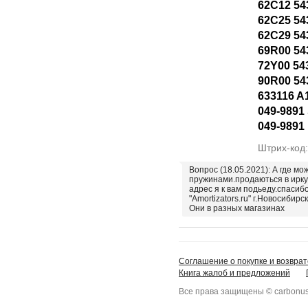
62C12 54
62C25 54
62C29 54
69R00 54
72Y00 54
90R00 54
633116 A
049-9891 
049-9891
Штрих-код
Вопрос (18.05.2021): А где мо
пружинами.продаються в ирку
адрес я к вам подьеду.спасиб
"Amortizators.ru" г.Новосибирск
Они в разных магазинах
Соглашение о покупке и возврат
Книга жалоб и предложений
Все права защищены © carbonus