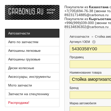
Покупатели из
Казахстана
о
+7(705)694-76-38 (звонки то
89231714885@carbonus.ru
Покупатели из
Кыргызстан
+996(999)039-000 (звонки то
89134836302@carbonus.ru
Автозапчасти
Автозапчасти
Стойка ам
Авто по запчастям
Артикул / OEM
Автошины легковые
Продавец
Автошины грузовые
Диски колесные
Наименование товара
Аксессуары, инструменты
Мото запчасти
Бренд
Запчасти на спецтехнику
Распродажа!
Марка автомобиля