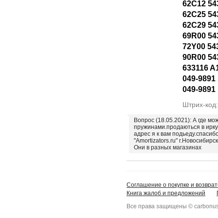
62C12 54
62C25 54
62C29 54
69R00 54
72Y00 54
90R00 54
633116 A
049-9891 
049-9891
Штрих-код
Вопрос (18.05.2021): А где мо
пружинами.продаються в ирку
адрес я к вам подьеду.спасиб
"Amortizators.ru" г.Новосибирск
Они в разных магазинах
Соглашение о покупке и возврат
Книга жалоб и предложений
Все права защищены © carbonus