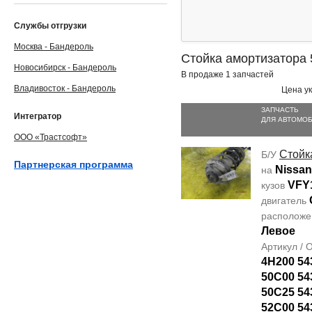
Службы отгрузки
Москва - Бандероль
Стойка амортизатора
Новосибирск - Бандероль
В продаже 1 запчастей
Владивосток - Бандероль
Цена ук
ЗАПЧАСТЬ
Интегратор
ДЛЯ АВТОМО
ООО «Трастсофт»
Стойк
Б/У
Партнерская программа
Nissan
на
VFY
кузов
двигатель
располож
Левое
Артикул /
4H200 54
50C00 54
50C25 54
52C00 54