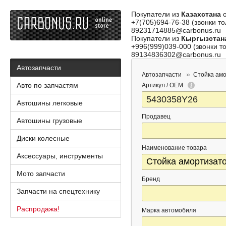
Покупатели из
Казахстана
о
+7(705)694-76-38 (звонки то
89231714885@carbonus.ru
Покупатели из
Кыргызстан
+996(999)039-000 (звонки то
89134836302@carbonus.ru
Автозапчасти
Автозапчасти
Стойка ам
Авто по запчастям
Артикул / OEM
Автошины легковые
Продавец
Автошины грузовые
Диски колесные
Наименование товара
Аксессуары, инструменты
Мото запчасти
Бренд
Запчасти на спецтехнику
Распродажа!
Марка автомобиля