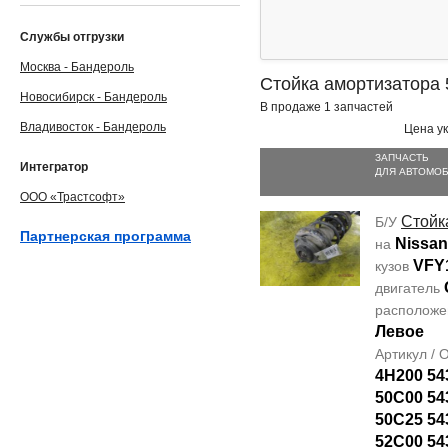
Службы отгрузки
Москва - Бандероль
Стойка амортизатора
Новосибирск - Бандероль
В продаже 1 запчастей
Владивосток - Бандероль
Цена ук
ЗАПЧАСТЬ
Интегратор
ДЛЯ АВТОМО
ООО «Трастсофт»
Стойк
Б/У
Партнерская программа
Nissan
на
VFY
кузов
двигатель
располож
Левое
Артикул /
4H200 54
50C00 54
50C25 54
52C00 54