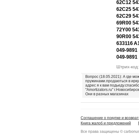
62C12 54
62C25 54
62C29 54
69R00 54
72Y00 54
90R00 54
633116 A
049-9891 
049-9891
Штрих-код
Вопрос (18.05.2021): А где мо
пружинами.продаються в ирку
адрес я к вам подьеду.спасиб
"Amortizators.ru" г.Новосибирск
Они в разных магазинах
Соглашение о покупке и возврат
Книга жалоб и предложений
Все права защищены © carbonus