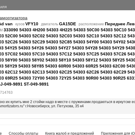
БИЛЯ
 амортизатора
Ad van
VFY10
GA15DE
Переднее Лев
кузов
двигатель
расположение
333090 54303 4H200 54303 4H225 54303 50C00 54303 50C10 54
EM
03 52C00 54303 52C02 54303 52C03 54303 52C10 54303 52C12 543
03 52C26 54303 52C29 54303 52C85 54303 54Y00 54303 54Y02 543
03 54Y25 54303 54Y26 54303 54Y27 54303 54Y28 54303 54Y29 543
03 57C02 54303 57C10 54303 57C12 54303 57C25 54303 57C26 543
03 58Y00 54303 58Y02 54303 58Y10 54303 58Y12 54303 58Y25 543
03 58Y29 54303 58Y85 54303 60R00 54303 60R25 54303 62C00 543
03 62C12 54303 62C13 54303 62C25 54303 62C26 54303 62C29 543
03 69R25 54303 72Y00 54303 72Y25 54303 90R00 54303 90R25 633
SJ-049-9891 ST-049-9891
7714763
ожно их купить мне 2 стойки надо в месте с пружинами.продаються в иркутске 
Amortizators.ru" г.Новосибирск, ул. Петухова, 35 к4
е
Способы оплаты
Книга жалоб и предложений
Приложения для iO