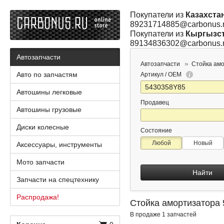
Покупатели из
Казахста
89231714885@carbonus.
Покупатели из
Кыргызс
89134836302@carbonus.
Автозапчасти
Автозапчасти
Стойка ам
Авто по запчастям
Артикул / OEM
Автошины легковые
Продавец
Автошины грузовые
Диски колесные
Состояние
Любой
Новый
Аксессуары, инструменты
Мото запчасти
Найти
Запчасти на спецтехнику
Распродажа!
Стойка амортизатора
В продаже 1 запчастей