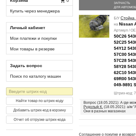
Корзина
0
ЗАПЧАСТЬ
ДЛЯ АВТОМО
Купить через менеджера
Стойка
Б/У
Nissan 
на
Личный кабинет
Артикул / O
50C26 543
Мои платежи и покупки
52C25 543
54Y12 543
Мои товары в резерве
57C00 543
57C28 543
Задать вопрос
58Y28 543
62C10 543
Поиск по каталогу машин
69R00 543
049-9891 
Штрих-
Штрих-код: 
код
Найти товар по штрих-коду
Вопрос (18.05.2021): А где м
Рудольф К.
(18.05.2021): а/м "
Добавить штрих-код в корзину
Они в разных магазинах
Отчет об отгрузке штрих-кода
Соглашение о покупке и возврат