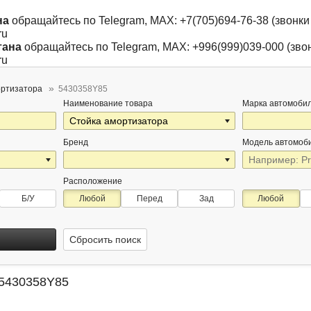
на
обращайтесь по Telegram, MAX: +7(705)694-76-38 (звонки 
ru
тана
обращайтесь по Telegram, MAX: +996(999)039-000 (звон
ru
ортизатора
5430358Y85
Наименование товара
Марка автомоби
Бренд
Модель автомоб
Расположение
Б/У
Любой
Перед
Зад
Любой
Сбросить поиск
 5430358Y85