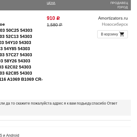
ЦЕНА
ПРОДАВЕЦ
ГОРОД
910
Amortizators.ru
Р
ое
Новосибирск
1,580
Р
303 50C25 54303
В корзину
03 52C13 54303
03 54Y10 54303
03 54Y85 54303
03 57C27 54303
03 58Y26 54303
03 62C02 54303
03 62C85 54303
116 A1069 B1069 CR-
если да то скажите пожалуйста адрес я к вам подьеду.спасибо Ответ
S и Android