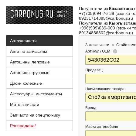
Покупатели из
Казахстана
о
+7(705)694-76-38 (звонки то
89231714885@carbonus.ru
Покупатели из
Кыргызстан
+996(999)039-000 (звонки то
89134836302@carbonus.ru
Автозапчасти
Автозапчасти
Стойка ам
Авто по запчастям
Артикул / OEM
Автошины легковые
Продавец
Автошины грузовые
Диски колесные
Наименование товара
Аксессуары, инструменты
Мото запчасти
Бренд
Запчасти на спецтехнику
Распродажа!
Марка автомобиля