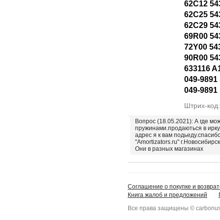
62C12 54
62C25 54
62C29 54
69R00 54
72Y00 54
90R00 54
633116 A
049-9891 
049-9891
Штрих-код
Вопрос (18.05.2021): А где мо
пружинами.продаються в ирку
адрес я к вам подьеду.спасиб
"Amortizators.ru" г.Новосибирск
Они в разных магазинах
Соглашение о покупке и возврат
Книга жалоб и предложений
Все права защищены © carbonus