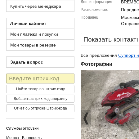
BREMBO 
Доп. информация
Купить через менеджера
Передне
Расположение
Московск
Продавец
Личный кабинет
Отправка
Мои платежи и покупки
Показать контакт
Мои товары в резерве
Все предложения
Суппорт на
Задать вопрос
Фотографии
Штрих-
код
Найти товар по штрих-коду
Добавить штрих-код в корзину
Отчет об отгрузке штрих-кода
Службы отгрузки
Москва - Бандероль