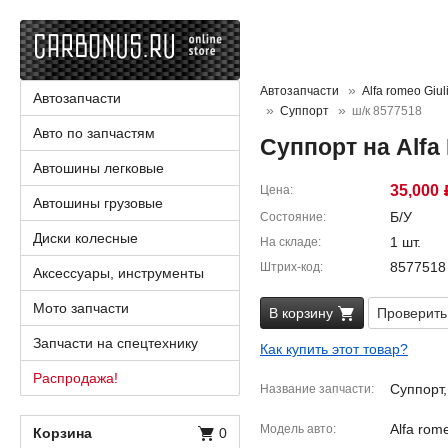
Автозапчасти
Alfa romeo Giuli
Автозапчасти
Суппорт
ш/к 8577518
Авто по запчастям
Суппорт на Alfa 
Автошины легковые
35,000
Цена
Автошины грузовые
Б/У
Состояние
Диски колесные
1 шт.
На складе
8577518
Штрих-код
Аксессуары, инструменты
Мото запчасти
В корзину
Проверить
Запчасти на спецтехнику
Как купить этот товар?
Распродажа!
Суппорт
Название запчасти
Alfa rome
Модель авто
Корзина
0