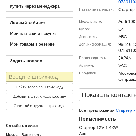
0789110
Купить через менеджера
Стартер
Название запчасти
Audi 100
Модель авто
Личный кабинет
C4
Кузов
Мои платежи и покупки
ABC
Двигатель
Мои товары в резерве
96г.2.6
Доп. информация
0789110
JAPAN
Производитель
Задать вопрос
VAG
Артикул
Московск
Продавец
Штрих-
Отправка
код
Найти товар по штрих-коду
Показать контакт
Добавить штрих-код в корзину
Отчет об отгрузке штрих-кода
Все предложения
Стартер н
Применимость
Службы отгрузки
Стартер 12V 1.4KW
Audi
Москва - Бандероль