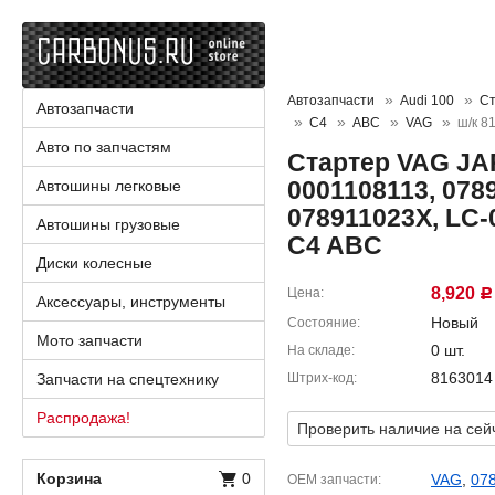
Автозапчасти
Audi 100
Ст
Автозапчасти
C4
ABC
VAG
ш/к 8
Авто по запчастям
Стартер VAG JA
0001108113, 078
Автошины легковые
078911023X, LC-
Автошины грузовые
C4 ABC
Диски колесные
8,920
Цена
Р
Аксессуары, инструменты
Новый
Состояние
Мото запчасти
0 шт.
На складе
8163014
Запчасти на спецтехнику
Штрих-код
Распродажа!
Проверить наличие на сей
Корзина
0
VAG
,
07
OEM запчасти