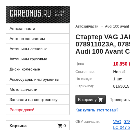
Автозапчасти
Audi 100 avant
Автозапчасти
Стартер VAG JA
Авто по запчастям
078911023A, 078
Автошины легковые
Audi 100 Avant 
Автошины грузовые
10,850
Цена
Диски колесные
Новый
Состояние
1 шт.
Аксессуары, инструменты
На складе
8163015
Штрих-код
Мото запчасти
Запчасти на спецтехнику
В корзину
Проверить
Распродажа!
Как купить этот товар?
VAG
,
07
OEM запчасти
Корзина
0
LC-047-