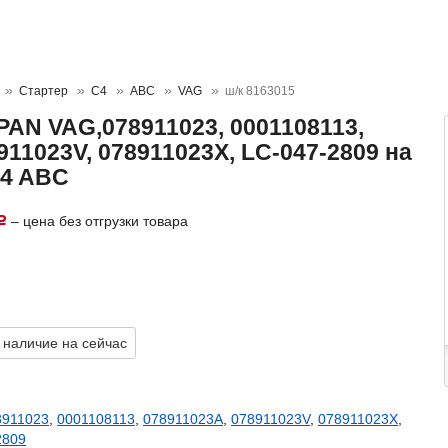
Стартер
C4
ABC
VAG
ш/к 8163015
PAN VAG,078911023, 0001108113,
911023V, 078911023X, LC-047-2809 на
C4 ABC
– цена без отгрузки товара
Р
 наличие на сейчас
8911023
,
0001108113
,
078911023A
,
078911023V
,
078911023X
,
2809